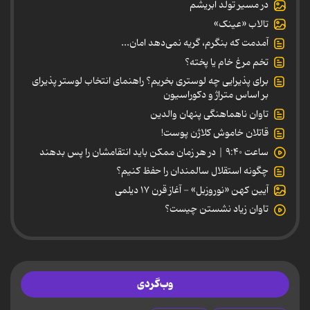
در مسیر تولد ابریشم
تالاب «عینک»
آمدمت که بنگرم، گریه نمی‌دهد امان...
تخم مرغ خام یا پخته؟
برای پذیرایی چه لوستری بخریم؟ راهنمای انتخاب لوستر پذیرای
بر اساس متراژ و دکوراسیون
تاوان ناهماهنگی پنهان والدین
قاتلان خاموش کلاژن پوست!
ساعت ۹:۴۰ | در هر زمان ممکن باید انتقامشان را پس بدهند
چگونه استقلال سالمندان را حفظ کنیم؟
آیین کهن «نوروزبل» - آغاز قرن ۱۷ دیلمی
تاوان زیاد نشستن چیست؟
وب‌گردی