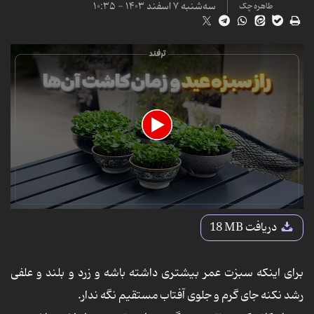
سه‌شنبه ۷ اسفند ۱۴۰۳ - ۱۰:۳۵
طاهره چک
0
seconds
دریافت
18 MB
of
13
seconds
برای اینکه سبزت عمر بیشتری داشته باشه و زرد و بلند و علفی
رشد نکنه جای گرم و جلوی آفتاب مستقیم نگه ندار.