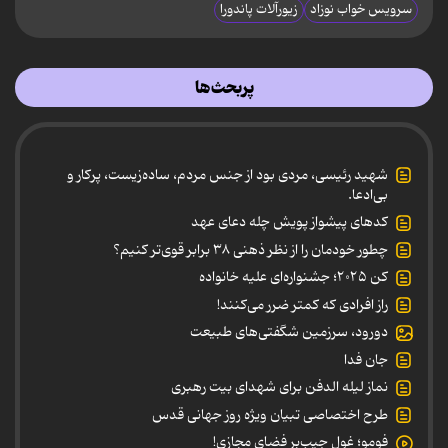
سرویس خواب نوزاد
زیورآلات پاندورا
پربحث‌ها
شهید رئیسی، مردی بود از جنس مردم، ساده‌زیست، پرکار و
بی‌ادعا.
کدهای پیشواز پویش چله دعای عهد
چطور خودمان را از نظر ذهنی ۳۸ برابر قوی‌تر کنیم؟
کن ۲۰۲۵؛ جشنواره‌ای علیه خانواده
راز افرادی که کمتر ضرر می‌کنند!
دورود، سرزمین شگفتی‌های طبیعت
جان فدا
نماز لیله الدفن برای شهدای بیت رهبری
طرح اختصاصی تبیان ویژه روز جهانی قدس
فومو؛ غول جیب‌بر فضای مجازی!