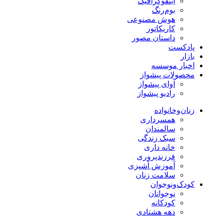
اینفوگرافیک
بوم‌رنگ
هوش مصنوعی
کاریکاتور
داستان مصور
پادکست
بازار
اخبار موسسه
محصولات پیشواز
آوای پیشواز
رادیو پیشواز
زنان‌وخانواده
همسرداری
سالمندان
سبک زندگی
خانه داری
فرزندپروری
آموزش آشپزی
سلامت زنان
کودک‌ونوجوان
نوجوانان
کودکانه
دهه هشتادی