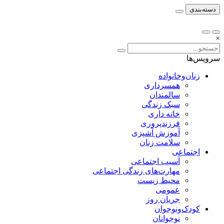
دسته‌بندی
×
سرویس‌ها
زنان‌وخانواده
همسرداری
سالمندان
سبک زندگی
خانه داری
فرزندپروری
آموزش آشپزی
سلامت زنان
اجتماعی
آسیب اجتماعی
مهارت‌های زندگی اجتماعی
محیط زیست
عمومی
جریان روز
کودک‌ونوجوان
نوجوانان