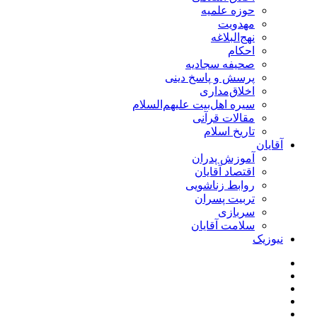
حوزه علمیه
مهدویت
نهج‌البلاغه
احکام
صحیفه سجادیه
پرسش و پاسخ دینی
اخلاق‌مداری
سیره اهل‌بیت علیهم‌السلام
مقالات قرآنی
تاریخ اسلام
آقایان
آموزش پدران
اقتصاد آقایان
روابط زناشویی
تربیت پسران
سربازی
سلامت آقایان
نیوزیک