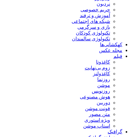
نردبون
حریم خصوصی
آموزش و ترفند
شبکه های اجتماعی
بازی و سرگرمی
تکنولوژی کودکان
تکنولوژی سالمندان
کهکشانی‌ها
مجله عکس
فیلم
کاغذوتا
زوم بی‌نهایت
کاغذولنز
روزنما
موشن
روزنویس
هوش مصنوعی
دوربین
فونت موشن
متن مصور
ویژه استوری
استاپ موشن
گرافیک