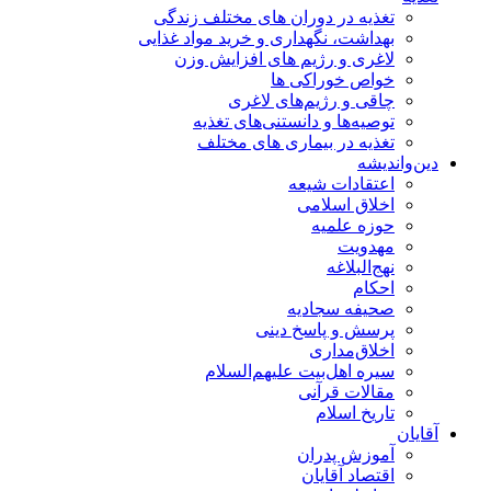
تغذیه در دوران های مختلف زندگی
بهداشت، نگهداری و خرید مواد غذایی
لاغری و رژیم های افزایش وزن
خواص خوراكی ها
چاقی و رژیم‌های لاغری
توصیه‌ها و دانستنی‌های تغذیه
تغذیه در بیماری های مختلف
دین‌واندیشه
اعتقادات شیعه
اخلاق اسلامی
حوزه علمیه
مهدویت
نهج‌البلاغه
احکام
صحیفه سجادیه
پرسش و پاسخ دینی
اخلاق‌مداری
سیره اهل‌بیت علیهم‌السلام
مقالات قرآنی
تاریخ اسلام
آقایان
آموزش پدران
اقتصاد آقایان