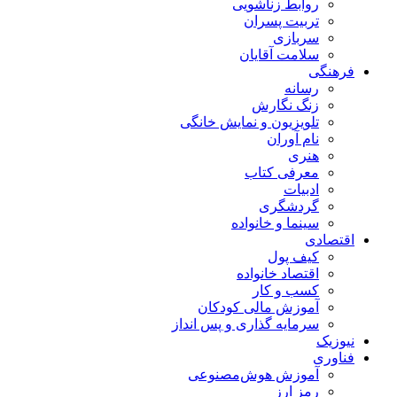
روابط زناشویی
تربیت پسران
سربازی
سلامت آقایان
فرهنگی
رسانه
زنگ نگارش
تلویزیون و نمایش خانگی
نام آوران
هنری
معرفی کتاب
ادبیات
گردشگری
سینما و خانواده
اقتصادی
کیف پول
اقتصاد خانواده
کسب و کار
آموزش مالی کودکان
سرمایه گذاری و پس انداز
نیوزیک
فناوری
آموزش هوش‌مصنوعی
رمز ارز