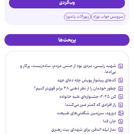
وب‌گردی
سرویس خواب نوزاد
زیورآلات پاندورا
پربحث‌ها
شهید رئیسی، مردی بود از جنس مردم، ساده‌زیست، پرکار و
بی‌ادعا.
کدهای پیشواز پویش چله دعای عهد
چطور خودمان را از نظر ذهنی ۳۸ برابر قوی‌تر کنیم؟
کن ۲۰۲۵؛ جشنواره‌ای علیه خانواده
راز افرادی که کمتر ضرر می‌کنند!
دورود، سرزمین شگفتی‌های طبیعت
جان فدا
نماز لیله الدفن برای شهدای بیت رهبری