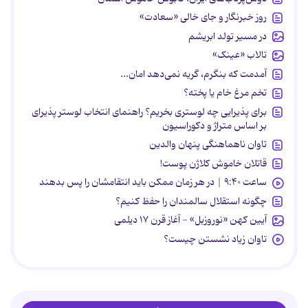
روز خبرنگار و جای خالی «سعادت»
در مسیر تولد ابریشم
تالاب «عینک»
آمدمت که بنگرم، گریه نمی‌دهد امان...
تخم مرغ خام یا پخته؟
برای پذیرایی چه لوستری بخریم؟ راهنمای انتخاب لوستر پذیرای
بر اساس متراژ و دکوراسیون
تاوان ناهماهنگی پنهان والدین
قاتلان خاموش کلاژن پوست!
ساعت ۹:۴۰ | در هر زمان ممکن باید انتقامشان را پس بدهند
چگونه استقلال سالمندان را حفظ کنیم؟
آیین کهن «نوروزبل» - آغاز قرن ۱۷ دیلمی
تاوان زیاد نشستن چیست؟