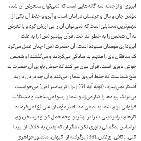
آبروی او از جمله سه گانه‌هایی است كه نمی‌توان متعرض آن شد،
مؤمن جان و مال و عرضش در امان است و آبرو و حفظ آن یكی از
مهم‌ترین مسایلی است كه نمی‌توان آن را بی ارزش كرد و با تعرض
به آن شخص را به خطر انداخت. قرآن پیامبر (ص) را به علت
آبروداری مؤمنان ستوده است. آن حضرت (ص) چنان عمل می‌كرد
كه منافقان وی را متهم به سادگی می‌كردند و می‌گفتند او شخص
خوش باوری است. قرآن بیان می‌كند كه خوش باوری آن حضرت به
نفع شماست كه حفظ آبروی شما را می‌كند و آن چه در دل دارید
آشكار نمی‌سازد. (توبه آیه 61) زیرا اگر پیامبر (ص) می‌‌خواست،
بی‌درنگ پرده‌ها را كنار می‌زد و شما را رسوا می‌ساخت و مشكلات
فراوانی برای شما پدید می‌آمد. امیر مؤمنان علی (ع) می‌فرماید:
كارهای برادر دینی‌ات را بر بهترین وجه حمل كن و در سخن وی
براساس بدگمانی داوری نكن، مگر آن كه یقین به خلاف آن پیدا
كنی. (كافی؛ ج 2ص 361) برگرفته از : کیهان، منصور جواهری