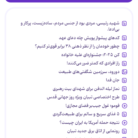
شهید رئیسی، مردی بود از جنس مردم، ساده‌زیست، پرکار و
بی‌ادعا.
کدهای پیشواز پویش چله دعای عهد
چطور خودمان را از نظر ذهنی ۳۸ برابر قوی‌تر کنیم؟
کن ۲۰۲۵؛ جشنواره‌ای علیه خانواده
راز افرادی که کمتر ضرر می‌کنند!
دورود، سرزمین شگفتی‌های طبیعت
جان فدا
نماز لیله الدفن برای شهدای بیت رهبری
طرح اختصاصی تبیان ویژه روز جهانی قدس
فومو؛ غول جیب‌بر فضای مجازی!
۵ غذای سریع و سالم برای طبیعت‌گردی
نتیجه حمله آمریکا به ایران چیست؟
رونمایی از اتاق برق جدید تبیان