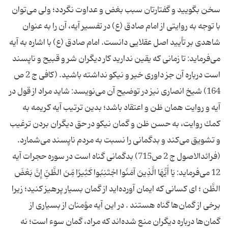
سخن بگویید و گفتارتان سبب بغض و عداوت نگردد؛ ولی می‌توان
با توجه به روایتی از امام صادق (ع) در تفسیر آیه، آن را به عنوان
شاهدی بر تأیید اصل عقلایی دانست. امام صادق (ع) با اشاره به آیه
می‌فرماید: تا زمانی كه یقین ندارید كار دیگران شر و قبیح و ناپسند
است درباره آن جز داوری خیر و نیكو نداشته باشید. (كافی ج 2 ص
164) شیخ انصاری نیز در توضیح آن می‌نویسد: شاید مراد از قول در
آیه و روایت همان ظن و اعتقاد باشد؛ بدین ترتیب آیه كریمه به
كمك روایت، به حسن ظن و گمان نیكو در حق دیگران بردن ترغیب
و تشویق می‌كند و بدگمانی را نسبت به مردم ناپسند می‌شمارد.
(فرائدالاصول ج 2 ص715) بدگمانی گناه است در سوره حجرات آیه
12 می‌فرماید: یَا أَیُّهَا الَّذِینَ آمَنُوا اجْتَنِبُوا كَثِیرًا مِّنَ الظَّنِّ إِنَّ بَعْضَ
الظَّن ؛ ای كسانی كه ایمان آورده‌اید از گمان بسیار پرهیز كنید؛ زیرا
برخی از گمان‌ها گناه هستند . در این آیه مؤمنان از بسیاری از
گمان‌ها درباره دیگران منع شده‌اند كه مراد، گمان سوء است؛ نه