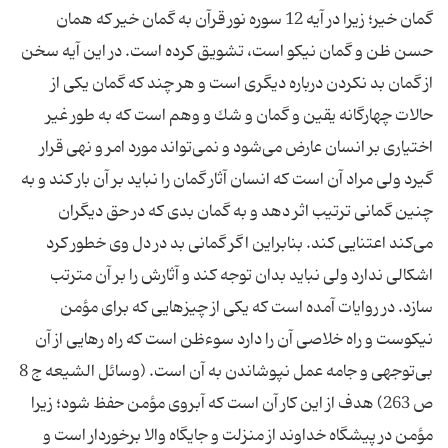
گمان خیر؛ زیرا در آیه 12 سوره نور قرآن به گمان خیر كه همان
حسن ظن و گمان نیكو است، تشویق كرده است. در این آیه سخن
از گمان بد نكردن درباره دیگری است و هر چند كه گمان یكی از
حالات چهارگانه یقین و گمان و شك و وهم است كه به طور غیر
اختیاری بر انسان عارض می‌شود و نمی‌تواند مورد امر و نهی قرار
گیرد ولی مراد آن است كه انسان آثار گمان را نباید بر آن بار كند و به
چنین گمانی ترتیب اثر دهد و به گمان بدی كه در حق دیگران
می‌كند اعتنایی كند. بنابراین اگر گمانی بد در دل وی خطور كرد
اشكالی ندارد ولی نباید بدان توجه كند و آثارش را بر آن مترتب
سازد. در روایات آمده است كه یكی از چیزهایی كه برای مؤمن
نیكوست و راه خلاصی آن را دارد سوءظن است كه راه رهایی از آن
بی‌توجهی و جامه عمل نپوشاندن به آن است. (وسائل الشیعه ج 8
ص 263) هدف از این كار آن است كه آبروی مؤمن حفظ شود؛ زیرا
مؤمن در پیشگاه خداوند از منزلت و جایگاه والا برخوردار است و