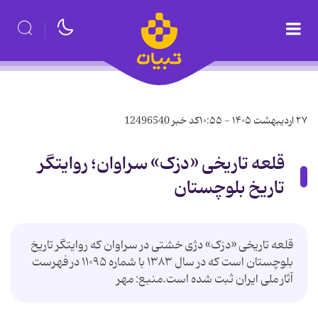
۲۷ اردیبهشت ۱۴۰۵ - ۱۰:۵۵
کد خبر
12496540
قلعه تاریخی «دزک» سراوان؛ روایتگر
تاریخ بلوچستان
قلعه تاریخی «دزک» دژی خشتی در سراوان که روایتگر تاریخ
بلوچستان است که در سال ۱۳۸۳ با شماره ۱۱۰۹۵ در فهرست
آثار ملی ایران ثبت شده است.منبع: مهر