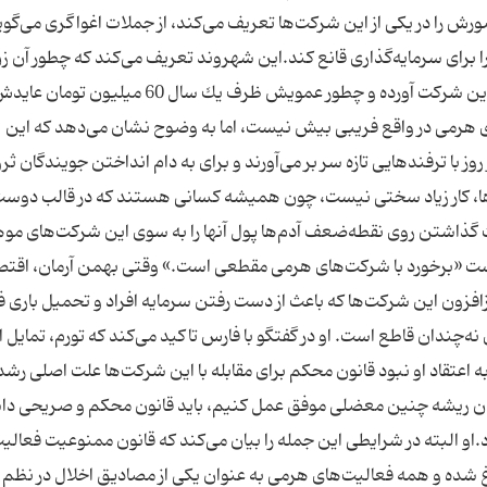
ش را در یكی از این شركت‌ها تعریف می‌كند، از جملات اغواگری می‌گوی
را برای سرمایه‌گذاری قانع كند.این شهروند تعریف می‌كند كه چطور آن ز
سوگند یاد می‌كرد كه خودش نیز اقوام نزدیكش را به این شركت آورده و چطور عمویش ظرف یك سال
هرمی در واقع فریبی بیش نیست، اما به وضوح نشان می‌دهد كه این
وز با ترفندهایی تازه سر بر می‌آورند و برای به دام انداختن جویندگان ثر
ها، كار زیاد سختی نیست، چون همیشه كسانی هستند كه در قالب دوست 
گذاشتن روی نقطه‌ضعف آدم‌ها پول آنها را به سوی این شركت‌های مو
ت «برخورد با شركت‌های هرمی مقطعی است.» وقتی بهمن آرمان، اقتص
زافزون این شركت‌ها كه باعث از دست رفتن سرمایه افراد و تحمیل باری ف
چندان قاطع است. او در گفتگو با فارس تاكید می‌كند كه تورم، تمایل اف
ه اعتقاد او نبود قانون محكم برای مقابله با این شركت‌ها علت اصلی رشد
زاندن ریشه چنین معضلی موفق عمل كنیم، باید قانون محكم و صریحی دا
.او البته در شرایطی این جمله را بیان می‌كند كه قانون ممنوعیت فعالی
زارت دادگستری ابلاغ شده و همه فعالیت‌های هرمی به عنوان یكی از مصادیق اخلال در نظم