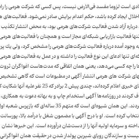
ادی است لزوما مفسد فی‌الارض نیست، پس كسی كه شركت هرمی را راه
اخلال ایجاد كرده باشد، حكم اعدام برایش صادر نمی‌شود. فعالیت‌های 
 درباره آزاد شدن فعالیت شركت‌های هرمی بود، به محض انتشار تكذیب ش
ه تنها فعالیت بازاریابی شبكه‌ای مجاز است و همچنان با فعالیت‌های هرمی
 به وجود آمده درباره فعالیت شركت‌های هرمی را مشخص كرد، ولی یك 
‌ای تنها ادعای این نوع فعالیت را داشته و در عمل به فعالیت‌های هرمی
ا را چه كسی می‌دهد، یعنی همان اتفاقی كه مدت‌هاست اغواگران ثروت 
وشهای شركت های هرمی انتشار آگهی در مطبوعات است كه گاهی تشخیص 
برای مخاطب سخت می كند. آن‌گونه كه برخی سایت‌های خبری اعلام كرده‌اند، چندی پیش 2 برادر كه 25 نفر علی
ف كردند در روزنامه‌ها آگهی استخدام چاپ و به بهانه دعوت به همكاری، 
را اغفال و مجبور به عضویت در شركت‌های هرمی می‌كرد‌ند. این همان شیوه‌ای است كه متهم 35 ساله‌ای كه بازپرس شعبه
انتخاب كرده است. او با درج آگهی با مضمون شغل با درآمد بالا، پورسانت 
نداخته و سرمایه اولیه آنها را از دست‌شان درآورده است. این خبرها نشان
نیست و سازندگان رویای شیرین پولدار شدن در حقیقت همان اغواگرانی