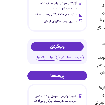
آزادگان جهان برای حذف ترامپ
ای
دست به کار شدند؟
ی
پیاده‌روی جاماندگان اربعین - قم
 با
تمرین رزمی تکاوران ارتش
 كار
ی
وب‌گردی
ودند.
سرویس خواب نوزاد
زیورآلات پاندورا
ی هم
كردیم و بعد از 50 روز 110 هزار تومان
پربحث‌ها
‌ها
ها
شهید رئیسی، مردی بود از جنس
مردم، ساده‌زیست، پرکار و بی‌ادعا.
تهرانی