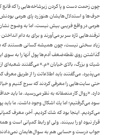
چون زحمت دست و پا كردن زیرشاخه‌هایی را كه قانع ك
حرف‌ها و استدلال‌هایشان هنوز رد پای هرمی بودنش
هرمی در واقع فریبی بیش نیست، اما به وضوح نشان می‌
ترفندهایی تازه سر بر می‌آورند و برای به دام انداخت
زیاد سختی نیست، چون همیشه كسانی هستند كه در 
گذاشتن روی نقطه‌ضعف آدم‌ها پول آنها را به سوی 
شیك و بزرگ، بالای خیابان «م.» می‌گفتند شعبه‌ای از
می‌پذیرد. می‌گفتند باید اطلاعاتت را از طریق معرف
حتی سایت‌هایی را معرفی كردند كه سرچ كنیم و خیال
سود می‌گرفتیم؛ اما یك اشكال وجود داشت. ما باید پ
می‌كردیم. اینجا بود كه شك كردیم. آخر، معرف كمپانی
قرار نبود او را ببینند. ولی او رابط كمپانی است و هم
جواب درست و حسابی هم به سوال‌هایمان نمی‌دادند،