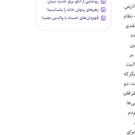
رونمایی از اتاق برق جدید تبیان
الارض
زهرهای پنهان خانه را بشناسید!
 نظام
قهرمان‌های خسته یا والدین مفید!
حبس از 6 ماه تا 3 سال و جزای نقدی
ده
ین
بر
الیت
گر كه
د، دو
ر فقر،
ی‌ها
ردم
جرای