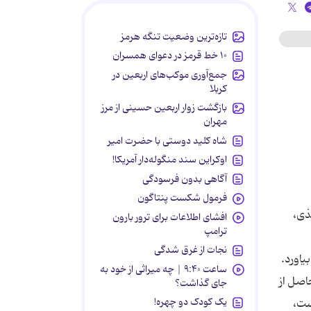
تازه‌ترین وضعیت تنگه هرمز
۱۰ خط قرمز در دعوای همسران
جمع‌آوری موکب‌های اربعین در
کربلا
بازگشت زوار اربعین حسینی از مرز
مهران
شاه کلید دوستی با حضرت امیر
اوکراین سند منگوله‌دار آمریکا!
آگاهی بدون فرسودگی
فرمول شکست پنتاگون
ذی،
افشای اطلاعات برای ترور بارون
ترامپ
نجات از غرق شدگی
یاورد.
ساعت ۹:۴۰ | چه میراثی از خود به
حاصل از
جای گذاشت؟
یک کودک دو چهره!
ست،