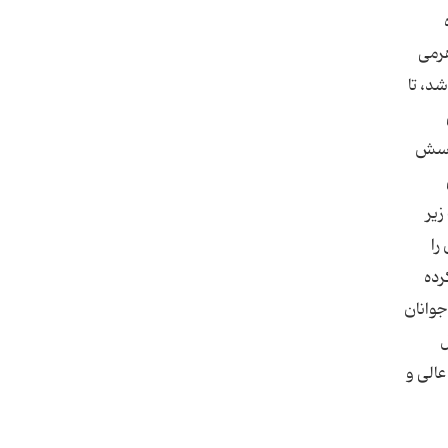
هرمی
د، تا
پرسش
زیر
را
ه آنها شكایت كرده
جوانان
 اول
عالی و