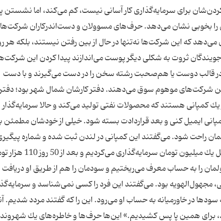
ردن‌شان برای سرمایه‌گذاری كار آسانی نیست، كم می‌كند، اما نشستن پ
 را بخوبی نشان می‌دهد. حرف‌های مسوولان و دست‌اندركاران شركت‌ها
دهد كه این شركت‌ها نه‌تنها در حال از بین رفتن نیستند، بلكه هر روز
ن جویندگان ثروت به شكلی دیگر پوست می‌اندازند پیدا كردن این شركت‌ها،
قالب دوست یا هم‌صحبت رشته سخن را در دست می‌گیرند و با دست
این شركت‌های موهوم سوق می‌دهند. دفتر كارشان شمال شهر بود؛ دفتر
 یك كمپانی هستند كه محصولات نفتی تولید می‌كند و حالا سرمایه‌گذار
 كمپانی ایمیل كنی و بعد قراردادت بسته شود. خیلی از خودشان مطمئن ب
مان راحت شود. می‌گفتند این كمپانی در لندن ثبت شده و شماره پیگیر
دارد. «روال كار منصفانه به نظر می‌رسید. ما باید حداقل یك میلیون تومان سرمایه‌گذاری می‌‌
ولمان را به حساب معرف می‌ریختیم و سودمان را هم از طریق او دریافت
، مجهول‌الهویه بود. می‌گفتند این فرد را كسی نمی‌شناسد و سرمایه‌گذار
ه سودها در خاورمیانه به حساب او می‌رود. این را كه گفتند مردد شدیم. آن
 برای همین پا پس كشیدیم.» این‌ها حرف‌ها و خاطره‌های یك شهروند 