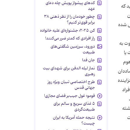
کدهای پیشواز پویش چله دعای
د كه
عهد
ن
چطور خودمان را از نظر ذهنی ۳۸
برابر قوی‌تر کنیم؟
 60 میلیون تومان عایدش شده
کن ۲۰۲۵؛ جشنواره‌ای علیه خانواده
راز افرادی که کمتر ضرر می‌کنند!
وت به
دورود، سرزمین شگفتی‌های
طبیعت
یا
جان فدا
هوم
نماز لیله الدفن برای شهدای بیت
اددان
رهبری
زاینده
طرح اختصاصی تبیان ویژه روز
جهانی قدس
راد
فومو؛ غول جیب‌بر فضای مجازی!
۵ غذای سریع و سالم برای
شته
طبیعت‌گردی
ت
نتیجه حمله آمریکا به ایران
چیست؟