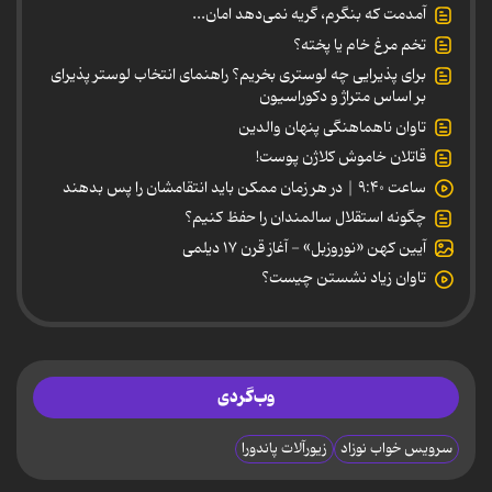
آمدمت که بنگرم، گریه نمی‌دهد امان...
تخم مرغ خام یا پخته؟
برای پذیرایی چه لوستری بخریم؟ راهنمای انتخاب لوستر پذیرای
بر اساس متراژ و دکوراسیون
تاوان ناهماهنگی پنهان والدین
قاتلان خاموش کلاژن پوست!
ساعت ۹:۴۰ | در هر زمان ممکن باید انتقامشان را پس بدهند
چگونه استقلال سالمندان را حفظ کنیم؟
آیین کهن «نوروزبل» - آغاز قرن ۱۷ دیلمی
تاوان زیاد نشستن چیست؟
وب‌گردی
سرویس خواب نوزاد
زیورآلات پاندورا