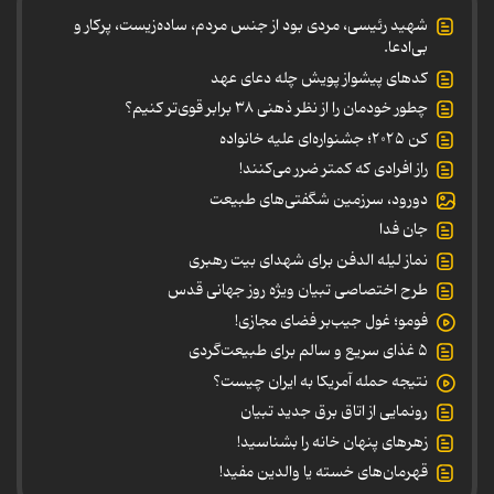
شهید رئیسی، مردی بود از جنس مردم، ساده‌زیست، پرکار و
بی‌ادعا.
کدهای پیشواز پویش چله دعای عهد
چطور خودمان را از نظر ذهنی ۳۸ برابر قوی‌تر کنیم؟
کن ۲۰۲۵؛ جشنواره‌ای علیه خانواده
راز افرادی که کمتر ضرر می‌کنند!
دورود، سرزمین شگفتی‌های طبیعت
جان فدا
نماز لیله الدفن برای شهدای بیت رهبری
طرح اختصاصی تبیان ویژه روز جهانی قدس
فومو؛ غول جیب‌بر فضای مجازی!
۵ غذای سریع و سالم برای طبیعت‌گردی
نتیجه حمله آمریکا به ایران چیست؟
رونمایی از اتاق برق جدید تبیان
زهرهای پنهان خانه را بشناسید!
قهرمان‌های خسته یا والدین مفید!