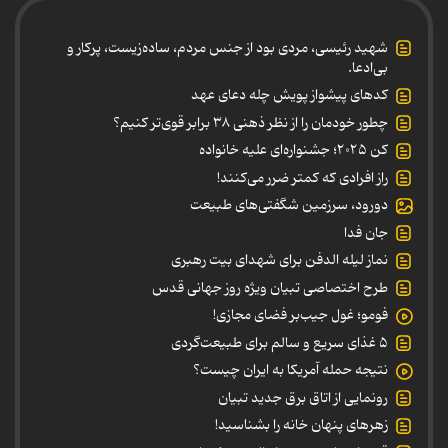
شهید رئیسی، مردی بود از جنس مردم، ساده‌زیست، پرکار و
بی‌ادعا.
کدهای پیشواز پویش چله دعای عهد
چطور خودمان را از نظر ذهنی ۳۸ برابر قوی‌تر کنیم؟
کن ۲۰۲۵؛ جشنواره‌ای علیه خانواده
راز افرادی که کمتر ضرر می‌کنند!
دورود، سرزمین شگفتی‌های طبیعت
جان فدا
نماز لیله الدفن برای شهدای بیت رهبری
طرح اختصاصی تبیان ویژه روز جهانی قدس
فومو؛ غول جیب‌بر فضای مجازی!
۵ غذای سریع و سالم برای طبیعت‌گردی
نتیجه حمله آمریکا به ایران چیست؟
رونمایی از اتاق برق جدید تبیان
زهرهای پنهان خانه را بشناسید!