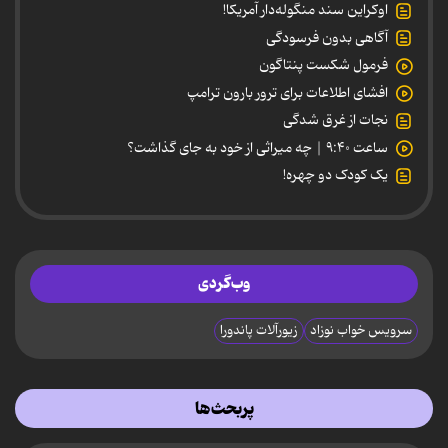
اوکراین سند منگوله‌دار آمریکا!
آگاهی بدون فرسودگی
فرمول شکست پنتاگون
افشای اطلاعات برای ترور بارون ترامپ
نجات از غرق شدگی
ساعت ۹:۴۰ | چه میراثی از خود به جای گذاشت؟
یک کودک دو چهره!
وب‌گردی
سرویس خواب نوزاد
زیورآلات پاندورا
پربحث‌ها