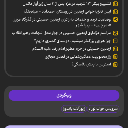
تشییع پیکر ۱۱۲ شهید در غزه پس از ۳ سال زیر آوار ماندن
آیین تعزیه‌خوانی اربعین در روستای احمدآباد - میانجلگه
وضعیت تردد و خدمات به زائران اربعین حسینی در گذرگاه مرزی
«تمرچین» - پیرانشهر
مراسم عزاداری اربعینِ حسینی در جوار محل شهادت رهبر انقلاب
چرا هرچی بزرگ‌تر میشیم، دوستای کمتری داریم؟
اربعین حسینی در حرم مطهر امام رضا علیه السلام
راز محبوبیت غمگین‌نمایی در فضای مجازی
استرس یا پیش یائسگی؟
وب‌گردی
سرویس خواب نوزاد
زیورآلات پاندورا