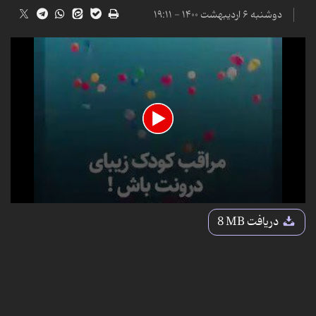
دوشنبه ۶ اردیبهشت ۱۴۰۰ - ۱۹:۱۱
0
seconds
دریافت
8 MB
of
4
minutes,
36
seconds