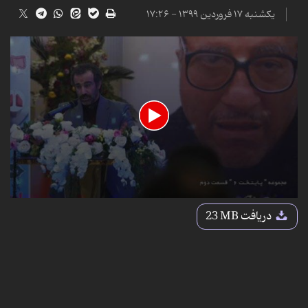
یکشنبه ۱۷ فروردین ۱۳۹۹ - ۱۷:۲۶
0
seconds
دریافت
23 MB
of
6
minutes,
30
seconds