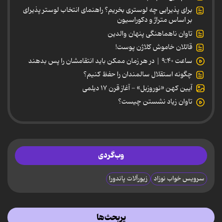
برای پذیرایی چه لوستری بخریم؟ راهنمای انتخاب لوستر پذیرای
بر اساس متراژ و دکوراسیون
تاوان ناهماهنگی پنهان والدین
قاتلان خاموش کلاژن پوست!
ساعت ۹:۴۰ | در هر زمان ممکن باید انتقامشان را پس بدهند
چگونه استقلال سالمندان را حفظ کنیم؟
آیین کهن «نوروزبل» - آغاز قرن ۱۷ دیلمی
تاوان زیاد نشستن چیست؟
وب‌گردی
سرویس خواب نوزاد
زیورآلات پاندورا
پربحث‌ها