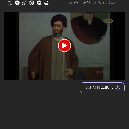
دوشنبه ۳۰ دی ۱۳۹۸ - ۱۵:۲۷
0
seconds
دریافت
123 MB
of
13
minutes,
44
seconds