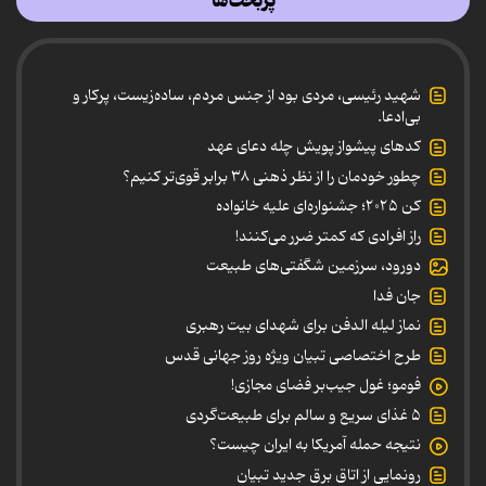
پربحث‌ها
شهید رئیسی، مردی بود از جنس مردم، ساده‌زیست، پرکار و
بی‌ادعا.
کدهای پیشواز پویش چله دعای عهد
چطور خودمان را از نظر ذهنی ۳۸ برابر قوی‌تر کنیم؟
کن ۲۰۲۵؛ جشنواره‌ای علیه خانواده
راز افرادی که کمتر ضرر می‌کنند!
دورود، سرزمین شگفتی‌های طبیعت
جان فدا
نماز لیله الدفن برای شهدای بیت رهبری
طرح اختصاصی تبیان ویژه روز جهانی قدس
فومو؛ غول جیب‌بر فضای مجازی!
۵ غذای سریع و سالم برای طبیعت‌گردی
نتیجه حمله آمریکا به ایران چیست؟
رونمایی از اتاق برق جدید تبیان