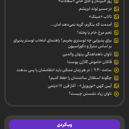
روز خبرنگار و جای خالی «سعادت»
در مسیر تولد ابریشم
تالاب «عینک»
آمدمت که بنگرم، گریه نمی‌دهد امان...
تخم مرغ خام یا پخته؟
برای پذیرایی چه لوستری بخریم؟ راهنمای انتخاب لوستر پذیرای
بر اساس متراژ و دکوراسیون
تاوان ناهماهنگی پنهان والدین
قاتلان خاموش کلاژن پوست!
ساعت ۹:۴۰ | در هر زمان ممکن باید انتقامشان را پس بدهند
چگونه استقلال سالمندان را حفظ کنیم؟
آیین کهن «نوروزبل» - آغاز قرن ۱۷ دیلمی
تاوان زیاد نشستن چیست؟
وب‌گردی