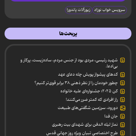
سرویس خواب نوزاد
زیورآلات پاندورا
پربحث‌ها
شهید رئیسی، مردی بود از جنس مردم، ساده‌زیست، پرکار و
بی‌ادعا.
کدهای پیشواز پویش چله دعای عهد
چطور خودمان را از نظر ذهنی ۳۸ برابر قوی‌تر کنیم؟
کن ۲۰۲۵؛ جشنواره‌ای علیه خانواده
راز افرادی که کمتر ضرر می‌کنند!
دورود، سرزمین شگفتی‌های طبیعت
جان فدا
نماز لیله الدفن برای شهدای بیت رهبری
طرح اختصاصی تبیان ویژه روز جهانی قدس