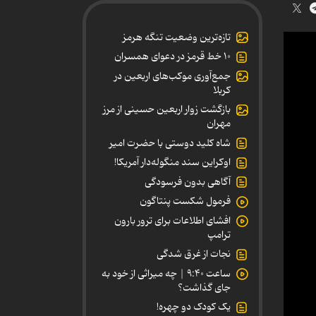
تازه‌ترین وضعیت تنگه هرمز
۱۰ خط قرمز در دعوای همسران
جمع‌آوری موکب‌های اربعین در
کربلا
بازگشت زوار اربعین حسینی از مرز
مهران
شاه کلید دوستی با حضرت امیر
اوکراین سند منگوله‌دار آمریکا!
آگاهی بدون فرسودگی
فرمول شکست پنتاگون
افشای اطلاعات برای ترور بارون
ترامپ
نجات از غرق شدگی
ساعت ۹:۴۰ | چه میراثی از خود به
جای گذاشت؟
یک کودک دو چهره!