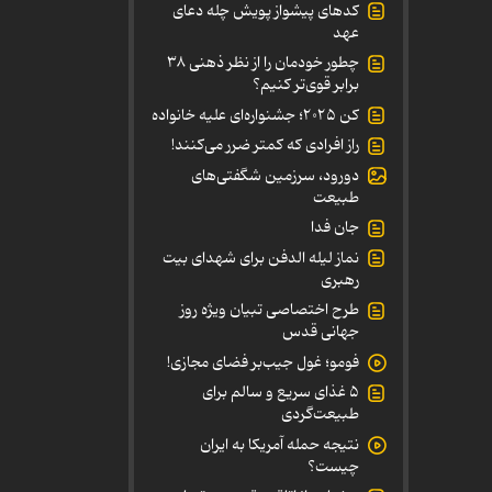
کدهای پیشواز پویش چله دعای
عهد
چطور خودمان را از نظر ذهنی ۳۸
برابر قوی‌تر کنیم؟
کن ۲۰۲۵؛ جشنواره‌ای علیه خانواده
راز افرادی که کمتر ضرر می‌کنند!
دورود، سرزمین شگفتی‌های
طبیعت
جان فدا
نماز لیله الدفن برای شهدای بیت
رهبری
طرح اختصاصی تبیان ویژه روز
جهانی قدس
فومو؛ غول جیب‌بر فضای مجازی!
۵ غذای سریع و سالم برای
طبیعت‌گردی
نتیجه حمله آمریکا به ایران
چیست؟