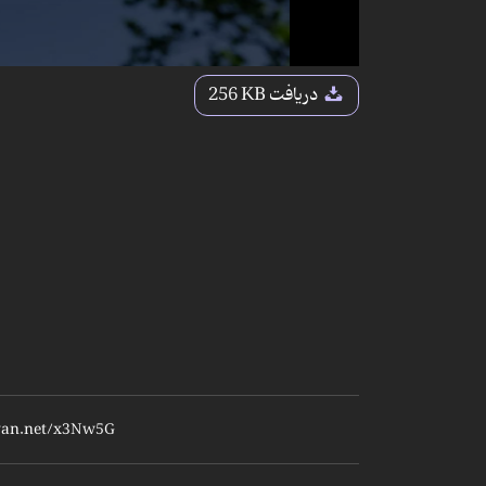
دریافت
256 KB