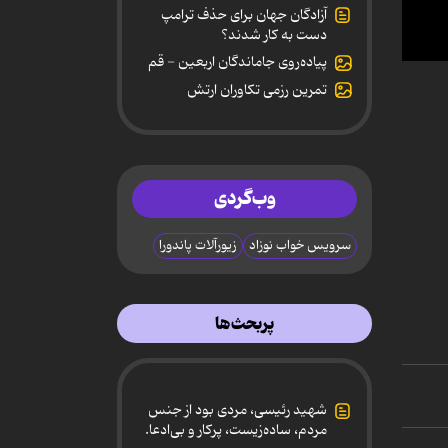
آزادگان جهان برای حذف ترامپ
دست به کار شدند؟
پیاده‌روی جاماندگان اربعین - قم
0
secon
تمرین رزمی تکاوران ارتش
of
11
secon
90%
وب‌گردی
سرویس خواب نوزاد
زیورآلات پاندورا
پربحث‌ها
شهید رئیسی، مردی بود از جنس
مردم، ساده‌زیست، پرکار و بی‌ادعا.