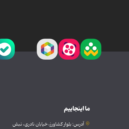
ما اینجاییم
آدرس: بلوار کشاورز، خیابان نادری، نبش