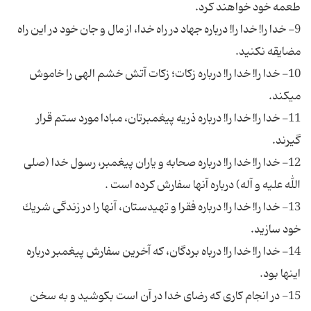
9- خدا را! خدا را! درباره جهاد در راه خدا، از مال و جان خود در این راه
10- خدا را! خدا را! درباره زكات؛ زكات آتش خشم الهى را خاموش
11- خدا را! خدا را! درباره ذریه پیغمبرتان، مبادا مورد ستم قرار
12- خدا را! خدا را! درباره صحابه و یاران پیغمبر، رسول خدا (صلى
13- خدا را! خدا را! درباره فقرا و تهیدستان، آنها را در زندگى شریك
14- خدا را! خدا را! درباه بردگان، كه آخرین سفارش پیغمبر درباره
15- در انجام كارى كه رضاى خدا در آن است بكوشید و به سخن