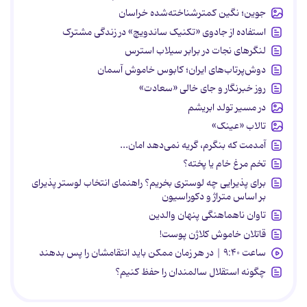
جوین؛ نگین کمترشناخته‌شده خراسان
استفاده از جادوی «تکنیک ساندویچ» در زندگی مشترک
لنگرهای نجات در برابر سیلاب استرس
دوش‌پرتاب‌های ایران؛ کابوس خاموش آسمان
روز خبرنگار و جای خالی «سعادت»
در مسیر تولد ابریشم
تالاب «عینک»
آمدمت که بنگرم، گریه نمی‌دهد امان...
تخم مرغ خام یا پخته؟
برای پذیرایی چه لوستری بخریم؟ راهنمای انتخاب لوستر پذیرای
بر اساس متراژ و دکوراسیون
تاوان ناهماهنگی پنهان والدین
قاتلان خاموش کلاژن پوست!
ساعت ۹:۴۰ | در هر زمان ممکن باید انتقامشان را پس بدهند
چگونه استقلال سالمندان را حفظ کنیم؟