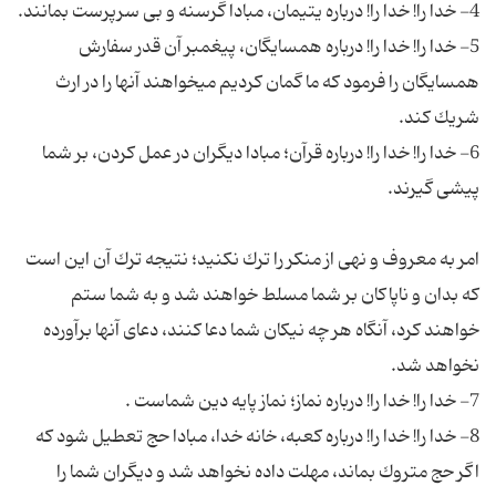
5- خدا را! خدا را! درباره همسایگان، پیغمبر آن قدر سفارش
همسایگان را فرمود كه ما گمان كردیم مى‎خواهند آنها را در ارث
6- خدا را! خدا را! درباره قرآن؛ مبادا دیگران در عمل كردن، بر شما
امر به معروف و نهى از منكر را ترك نكنید؛ نتیجه ترك آن این است
كه بدان و ناپاكان بر شما مسلط خواهند شد و به شما ستم
خواهند كرد، آنگاه هر چه نیكان شما دعا كنند، دعاى آنها برآورده
8- خدا را! خدا را! درباره كعبه، خانه خدا، مبادا حج تعطیل شود كه
اگر حج متروك بماند، مهلت داده نخواهد شد و دیگران شما را