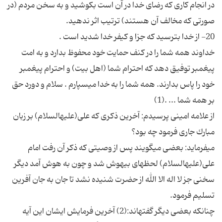
در انجام كارى كه رضاى خدا در آن است بكوشید و به سخن مردم (در
خداوند همه شما را در كنف حمایت خود محفوظ بدارد و به امت
پیغمبر توفیق دهد كه احترام شما (اهل بیت) و احترام پیغمبر
خود را پاس بدارند. همه شما را به خدا مى‎سپارم . سلام و دورد حق
از علامه امینی پرسیدم: آخرین ذكرى كه على(علیه‎السلام) بر زبان
مى‎فرماید: بعضى مى‎گویند پس از وصیتى كه ذكر آن رفت امام
علی(علیه‎السلام) لحظه‎اى بیهوش شد و چون به هوش آمد دیگر
سخنى جز لا اله الا الله از حضرت شنیده نشد تا جان به جان آفرین
چنانكه بعضى دیگر گفته‎اند:(2) آخرین فرمایش ایشان این آیه