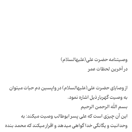
از وصایاى حضرت علی(علیه‎السلام) در واپسین دم حیات مى‎توان
این آن چیزى است كه على پسر ابوطالب وصیت مى‎كند: به
وحدانیت و یگانگى خدا گواهى مى‎دهد و اقرار مى‎كند كه محمد بنده