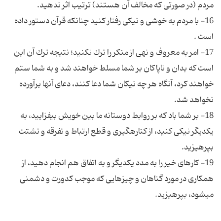
16- با مردم به خوشى و نیكى رفتار كنید چنانكه قرآن دستور داده
17- امر به معروف و نهى از منكر را ترك نكنید؛ نتیجه ترك آن این
است كه بدان و ناپاكان بر شما مسلط خواهند شد و به شما ستم
خواهند كرد، آنگاه هر چه نیكان شما دعا كنند، دعاى آنها برآورده
18- بر شما باد كه بر روابط دوستانه ما بین خویش بیفزایید، به
یكدیگر نیكى كنید، از كناره‎گیرى و قطع ارتباط و تفرقه و تشتت
19- كارهاى خیر را به مدد یكدیگر و به اتفاق هم انجام دهید، از
همكارى در مورد گناهان و چیزهایى كه موجب كدورت و دشمنى