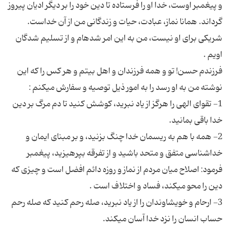
و پیغمبر اوست، خدا او را فرستاده تا دین خود را بر دیگر ادیان پیروز
گرداند. همانا نماز، عبادت، حیات و زندگانى من از آن خداست.
شریكى براى او نیست، من به این امر شده‎ام و از تسلیم شدگان
فرزندم حسن! تو و همه فرزندان و اهل بیتم و هر كس را كه این
1- تقوای الهى را هرگز از یاد نبرید، كوشش كنید تا دم مرگ بر دین
2- همه با هم به ریسمان خدا چنگ بزنید، و بر مبناى ایمان و
خداشناسى متفق و متحد باشید و از تفرقه بپرهیزید، پیغمبر
فرمود: اصلاح میان مردم از نماز و روزه دائم افضل است و چیزى كه
3- ارحام و خویشاوندان را از یاد نبرید، صله رحم كنید كه صله رحم