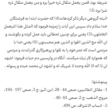
شریفه بود: فمن یعمل مثقال ذره خیراً یره و من یعمل مثقال ذره
البته گروهى دیگر ذكر كرده‎اند(4) كه حضرت ابتدا به فرشتگان
خدا سلام داد سپس این آیات را زمزمه فرمود كه المثل هذا للیعمل
العاملون،(5) یعنى براى چنین لحظاتى باید عمل كرده و بكوشند و
ان الله مع الذین اتقوا و الذین هم محسنون (6) یعنى خدا با
مردمى است كه عمر خود را به تقوا و پرهیزكارى گذراندند و مردمى
كه همواره كار نیك مى‎كنند. آنگاه در واپسین دم حیات فرمود: اشهد
1- مقاتل الطالبین، صص 44 – 28، ابن اثیر، ج 3، صص 197 – 194،