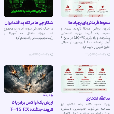
سقوط فرمانروای پهپادها!
شکارچی‌ها در تله پدافند ایران
نیروی دریایی آمریکا ناپدید شدن و
در جنگ تحمیلی سوم؛ ایران در مجموع
سقوط یک فروند پهپاد شناسایی
۱۶۸ پهپاد متعلق به آمریکا و
پیشرفته و رادارگریز MQ-۴C در تاریخ ۹
رژیم‌صهیونیستی را منهدم کرد.
آویل (پنجشنبه ۲۰ فروردین) در حوالی
خلیج فارس را تایید کرد.
۱۴۰۵-۰۱-۲۷ ۱۲:۰۴
۱۴۰۵-۰۱-۲۷ ۱۲:۰۵
بوم رنگ
صاعقه انتحاری
ارزش یک آواکس برابر با ۵
یهیاد حدید-١١٠که بانام دالاهو نیز
فروند جنگنده F-15 EX
شناخته می‌شود، جدیدترین دستاورد
پهپادی ایران در دسته پهیادهای انتحاری