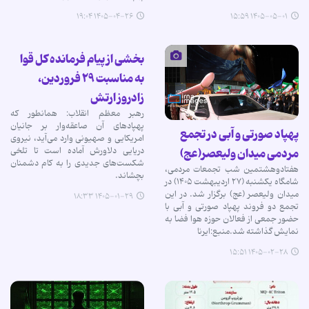
۱۴۰۵-۰۴-۲۶ ۱۹:۰۴
۱۴۰۵-۰۵-۰۱ ۱۵:۵۹
بخشی از پیام فرمانده کل قوا
به مناسبت ۲۹ فروردین،
زادروز ارتش
رهبر معظم انقلاب: همانطور که
پهپادهای آن صاعقه‌وار بر جانیان
پهپاد صورتی و آبی در تجمع
امریکایی و صهیونی وارد می‌آید، نیروی
دریایی دلاورش آماده است تا تلخی
مردمی میدان ولیعصر(عج)
شکست‌های جدیدی را به کام دشمنان
هفتادوهشتمین شب تجمعات مردمی،
بچشاند.
شامگاه یکشنبه (۲۷ اردیبهشت ۱۴۰۵) در
میدان ولیعصر (عج) برگزار شد. در این
۱۴۰۵-۰۱-۲۹ ۱۸:۳۳
تجمع دو فروند پهپاد صورتی و آبی با
حضور جمعی از فعالان حوزه هوا فضا به
نمایش گذاشته شد.منبع:ایرنا
۱۴۰۵-۰۲-۲۸ ۱۵:۵۱