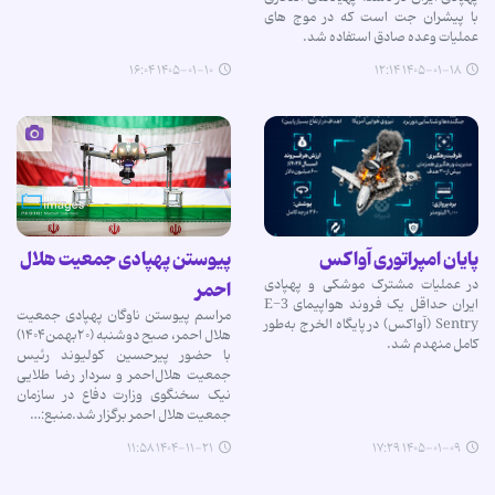
با پیشران جت است که در موج های
عملیات وعده صادق استفاده شد.
۱۴۰۵-۰۱-۱۰ ۱۶:۰۴
۱۴۰۵-۰۱-۱۸ ۱۲:۱۴
پایان امپراتوری آواکس
پیوستن پهپادی جمعیت هلال
در عملیات مشترک موشکی و پهپادی
احمر
ایران حداقل یک فروند هواپیمای E-3
مراسم پیوستن ناوگان پهپادی جمعیت
Sentry (آواکس) در پایگاه الخرج به‌طور
هلال احمر، صبح دوشنبه (۲۰بهمن۱۴۰۴)
کامل منهدم شد.
با حضور پیرحسین کولیوند رئیس
جمعیت هلال‌احمر و سردار رضا طلایی
نیک سخنگوی وزارت دفاع در سازمان
جمعیت هلال احمر برگزار شد.منبع:…
۱۴۰۴-۱۱-۲۱ ۱۱:۵۸
۱۴۰۵-۰۱-۰۹ ۱۷:۲۹