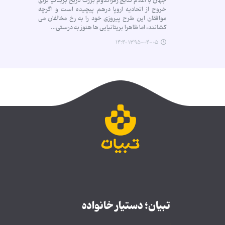
جهان با اعلام نتایج رفراندوم بزرگ تاریخ بریتانیا برای
خروج از اتحادیه اروپا درهم پیچیده است و اگرچه
موافقان این طرح پیروزی خود را به رخ مخالفان می
کشانند، اما ظاهرا بریتانیایی ها هنوز به درستی…
۱۳۹۵-۰۴-۰۵ ۱۴:۴۰
تبیان؛ دستیار خانواده