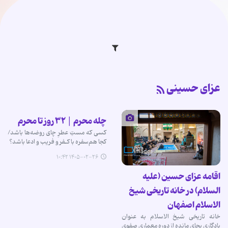
عزای حسینی
چله محرم | ۳۲ روز تا محرم
کسی که مستِ عطرِ چای روضه‌ها باشد/
کجا هم‌سفره با کـفر و فریب و ادعا باشد؟
۱۴۰۵-۰۲-۲۶ ۱۰:۴۲
اقامه عزای حسین (علیه
السلام) در خانه تاریخی شیخ
الاسلام اصفهان
خانه تاریخی شیخ الاسلام به عنوان
یادگاری بجای مانده از دوره معماری صفوی