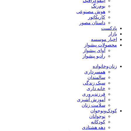
اینفوگرافیک
بوم‌رنگ
هوش مصنوعی
کاریکاتور
داستان مصور
پادکست
بازار
اخبار موسسه
محصولات پیشواز
آوای پیشواز
رادیو پیشواز
زنان‌وخانواده
همسرداری
سالمندان
سبک زندگی
خانه داری
فرزندپروری
آموزش آشپزی
سلامت زنان
کودک‌ونوجوان
نوجوانان
کودکانه
دهه هشتادی