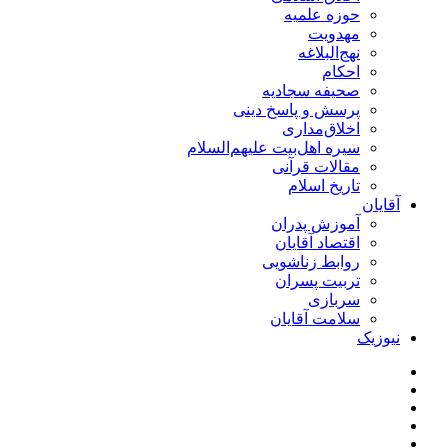
حوزه علمیه
مهدویت
نهج‌البلاغه
احکام
صحیفه سجادیه
پرسش و پاسخ دینی
اخلاق‌مداری
سیره اهل‌بیت علیهم‌السلام
مقالات قرآنی
تاریخ اسلام
آقایان
آموزش پدران
اقتصاد آقایان
روابط زناشویی
تربیت پسران
سربازی
سلامت آقایان
نیوزیک