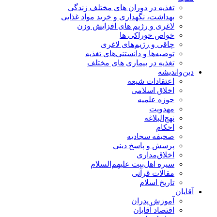
تغذیه در دوران های مختلف زندگی
بهداشت، نگهداری و خرید مواد غذایی
لاغری و رژیم های افزایش وزن
خواص خوراكی ها
چاقی و رژیم‌های لاغری
توصیه‌ها و دانستنی‌های تغذیه
تغذیه در بیماری های مختلف
دین‌واندیشه
اعتقادات شیعه
اخلاق اسلامی
حوزه علمیه
مهدویت
نهج‌البلاغه
احکام
صحیفه سجادیه
پرسش و پاسخ دینی
اخلاق‌مداری
سیره اهل‌بیت علیهم‌السلام
مقالات قرآنی
تاریخ اسلام
آقایان
آموزش پدران
اقتصاد آقایان