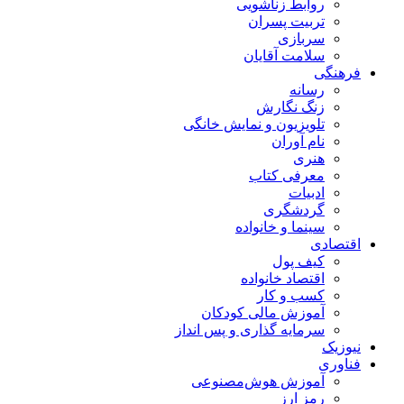
روابط زناشویی
تربیت پسران
سربازی
سلامت آقایان
فرهنگی
رسانه
زنگ نگارش
تلویزیون و نمایش خانگی
نام آوران
هنری
معرفی کتاب
ادبیات
گردشگری
سینما و خانواده
اقتصادی
کیف پول
اقتصاد خانواده
کسب و کار
آموزش مالی کودکان
سرمایه گذاری و پس انداز
نیوزیک
فناوری
آموزش هوش‌مصنوعی
رمز ارز