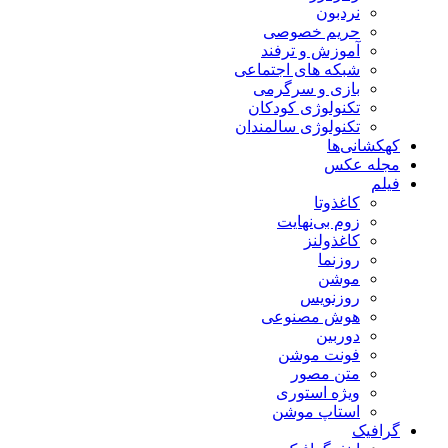
نردبون
حریم خصوصی
آموزش و ترفند
شبکه های اجتماعی
بازی و سرگرمی
تکنولوژی کودکان
تکنولوژی سالمندان
کهکشانی‌ها
مجله عکس
فیلم
کاغذوتا
زوم بی‌نهایت
کاغذولنز
روزنما
موشن
روزنویس
هوش مصنوعی
دوربین
فونت موشن
متن مصور
ویژه استوری
استاپ موشن
گرافیک