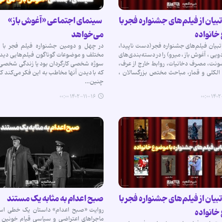
تبیان از فیلم‌های جشنواره فجر با
سینمای اجتماعی «آغوش باز»
خانواده
می‌خواهد
بیان فیلم‌های جشنواره فجر (دست ناپیدا،
در چهل و دومین جشنواره فیلم فجر با س
ی ، آغوش باز ، میرو) را در دسته‌بندی‌های
مختلف و موضوعات گوناگون فیلم‌هایی دیدی
نت، مصرف دخانیات، روابط خارج از عرف،
سوژه شخصی کارگردان بود یا زندگی شخصی 
الکلی و قمار، مباحث مختص بزرگسالان ،
که با دیدن آنها مخاطب به این فکر می‌کند که
چنین…
۱۴۰۲-۱۱-۱۶ ۰۰:۰۰
۱۴۰۲-۱
تبیان از فیلم‌های جشنواره فجر با
صبح اعدام به مثابه یک مستند
روایت «صبح اعدام» داستان یک خطی اس
خانواده