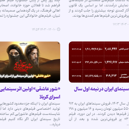
که گذشت فیلم‌های متعددی در سینماهای
چند روز پس از پایان جشنواره فیلم فجر
نمایش درآمدند، اما بر اساس یک قانون
فراهم شد تا فعالان حوزه خانواده، اصحاب
آثار کمدی توجه بیشتری را جلب کردند و از
اهالی فرهنگ، در یک گردهمایی صمیمانه به
رفروش‌ترین فیلم‌ها هم کمدی‌ها بودند.
تبیان، فیلم‌های خانوادگی این جشنواره را تم
۱۴۰۳-۱۲
۱۴۰۳-۱۲-۱۰ ۱۴:۵۴
نمای ایران در نیمه اول سال
«شور عاشقی» اولین اثر سینمایی 
اسرای کربلا
در نیمه اول سال ۱۴۰۳، فروش سینماهای ایران به ۹۱۲
سینمای ایران با اینکه جزء معدود کشورهای
میلیارد و ۵۵۰ میلیون تومان رسید و ۱۶ میلیون و ۱۹۸
تولید اختصاصی فیلم‌های دینی دارد اما آن
از فیلم‌ها دیدن کردند. در این دوره، فیلم
شایسته‌ست فیلم‌های عاشورایی کم ساخته،
«تگزاس ۳» پر فروش‌ترین شده و بعد از آن
تاریخ سینمای ایران اگر نگاه کنیم فیلم
…
درباره…