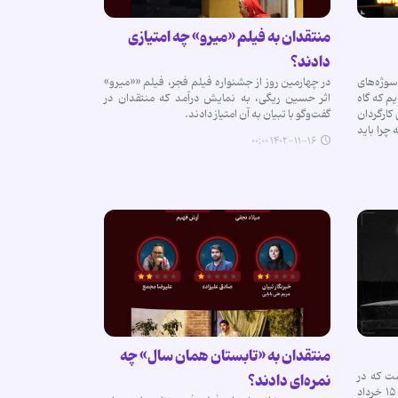
منتقدان به فیلم‌ «میرو» چه امتیازی
دادند؟
وژه‌های
در چهارمین روز از جشنواره فیلم فجر، فیلم ««میرو»
م که گاه
اثر حسین ریگی، به نمایش درآمد که منتقدان در
کارگردان
گفت‌وگو با تبیان به آن‌ امتیاز دادند.
 چرا باید
۱۴۰۲-۱۱-۱۶ ۰۰:۰۰
منتقدان به «تابستان همان سال» چه
ت که در
نمره‌ای دادند؟
ماجراهای اعتراضی و سیاسی قیام خونین ۱۵ خرداد