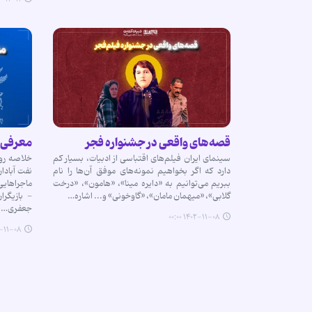
قصه‌های واقعی در جشنواره فجر
معرفی 
سینمای ایران فیلم‌های اقتباسی از ادبیات، بسیار کم
خلاصه رو
دارد که اگر بخواهیم نمونه‌های موفق آن‌ها را نام
نفت آبادا
ببریم می‌توانیم به «دایره مینا»، «هامون»، «درخت
ماجراهایی
گلابی»، «میهمان مامان»، «گاوخونی» و... اشاره…
- بازیگرا
جعفری…
۱۴۰۲-۱۱-۰۸ ۰۰:۰۰
۱-۰۸ ۰۰:۰۰