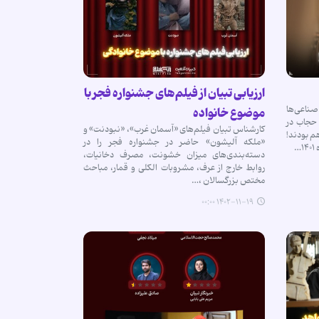
ارزیابی تبیان از فیلم‌های جشنواره فجر با
ناعی‌ها
موضوع خانواده
 حجاب در
کارشناس تبیان فیلم‌های «آسمان غرب»، «نبودنت» و
هم بودند!
«ملکه آلیشون» حاضر در جشنواره فجر را در
…
دسته‌بندی‌های میزان خشونت، مصرف دخانیات،
روابط خارج از عرف، مشروبات الکلی و قمار، مباحث
مختص بزرگسالان ،…
۱۴۰۲-۱۱-۱۹ ۰۰:۰۰