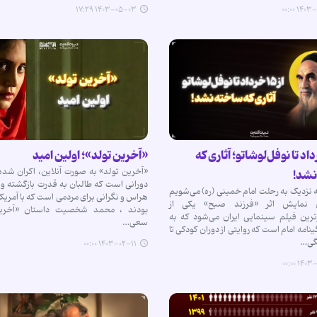
۱۴۰۳-۰۵-۰۳ ۱۷:۲۹
۱۴۰۳-۰۷
۱ خرداد تا نوفل‌لوشاتو؛ آثاری که
«آخرین تولد»؛ اولین امید
«آخرین تولد» به صورت آنلاین، اکران شده
نشد!
دورانی است که طالبان به قدرت بازگشته و کا
 نزدیک به رحلت امام خمینی (ره) می‌شویم
هراس و نگرانی برای مردمی است که با آمریکا 
ای نمایش اثر «فرزند صبح» یکی از
بودند ، محمد شخصیت داستان «آخرین
ترین فیلم سینمایی ایران می‌شود که به
سعی…
نامه امام است که روایتی از دوران کودکی تا
گی…
۱۴۰۳-۰۲-۱۱ ۰۰:۰۰
۱۴۰۳-۰۳