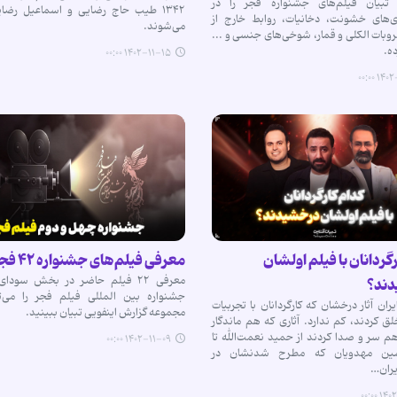
تبیان فیلم‌های جشنواره فجر را در
۱۳۴۲ طیب حاج رضایی و اسماعیل رضا
ی‌های خشونت، دخانیات، روابط خارج از
می‌شوند.
بات الکلی و قمار، شوخی‌های جنسی و ...
ه.
۱۴۰۲-۱۱-۱۵ ۰۰:۰۰
۱۴۰۲-۱
گردانان با فیلم اولشان
معرفی فیلم‌های جشنواره ۴۲ فجر
معرفی ۲۲ فیلم حاضر در بخش سود
ند؟
جشنواره بین المللی فیلم فجر را می‌تو
ران آثار درخشان که کارگردانان با تجربیات
مجموعه گزارش اینفویی تبیان ببینید.
ق کردند، کم ندارد. آثاری که هم ماندگار
 سر و صدا کردند از حمید نعمت‌الله تا
۱۴۰۲-۱۱-۰۹ ۰۰:۰۰
ن مهدویان که مطرح شدنشان در
یران…
۱۴۰۲-۱