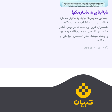
بابا اینا رو به مامان نگو!
جملاتی که پدرها نباید به مادری که تازه
فرزندش را به دنیا آورده است بگویند.
همسران عزیز این جملات می‌تونن فشار
و استرس اضافی به مادران تازه وارد بیارن
و باعث میشه مادر احساس ناراحتی یا
عدم کفایت…
۱۴۰۳-۰۵-۰۸ ۱۷:۳۴