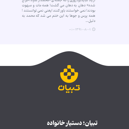
از یاد نبایدبرد روزی را كه جمله ی «محمداز سپاه اخراج
شده» دهان به دهان می گشت! همه مات و مبهوت
بودند! نمی خواستند باور كنند !یعنی نمی توانستند !
همه پرس و جوها به این ختم می شد كه محمد به
دلیل…
۱۳۹۱-۰۸-۰۱ ۰۰:۰۰
تبیان؛ دستیار خانواده