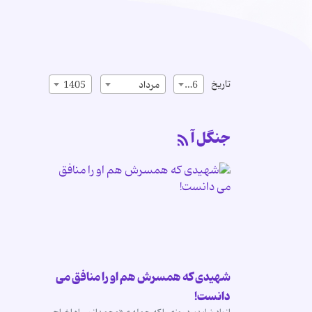
تاریخ
16
مرداد
1405
جنگل آ
شهیدی که همسرش هم او را منافق می
دانست!