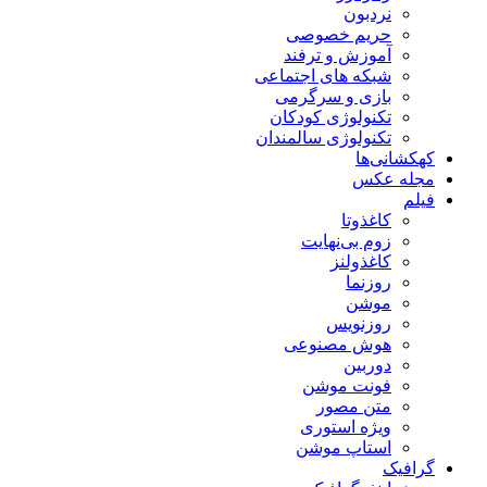
نردبون
حریم خصوصی
آموزش و ترفند
شبکه های اجتماعی
بازی و سرگرمی
تکنولوژی کودکان
تکنولوژی سالمندان
کهکشانی‌ها
مجله عکس
فیلم
کاغذوتا
زوم بی‌نهایت
کاغذولنز
روزنما
موشن
روزنویس
هوش مصنوعی
دوربین
فونت موشن
متن مصور
ویژه استوری
استاپ موشن
گرافیک