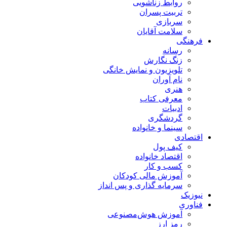
روابط زناشویی
تربیت پسران
سربازی
سلامت آقایان
فرهنگی
رسانه
زنگ نگارش
تلویزیون و نمایش خانگی
نام آوران
هنری
معرفی کتاب
ادبیات
گردشگری
سینما و خانواده
اقتصادی
کیف پول
اقتصاد خانواده
کسب و کار
آموزش مالی کودکان
سرمایه گذاری و پس انداز
نیوزیک
فناوری
آموزش هوش‌مصنوعی
رمز ارز