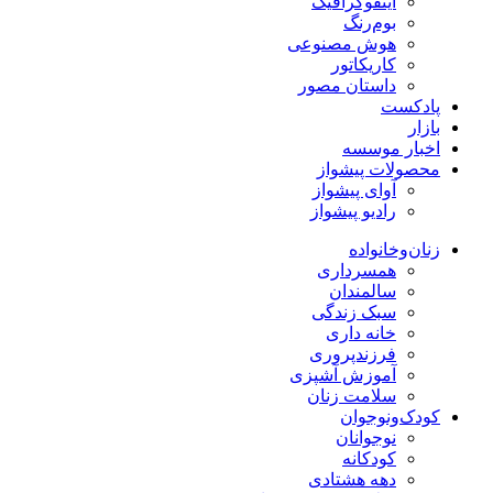
اینفوگرافیک
بوم‌رنگ
هوش مصنوعی
کاریکاتور
داستان مصور
پادکست
بازار
اخبار موسسه
محصولات پیشواز
آوای پیشواز
رادیو پیشواز
زنان‌وخانواده
همسرداری
سالمندان
سبک زندگی
خانه داری
فرزندپروری
آموزش آشپزی
سلامت زنان
کودک‌ونوجوان
نوجوانان
کودکانه
دهه هشتادی