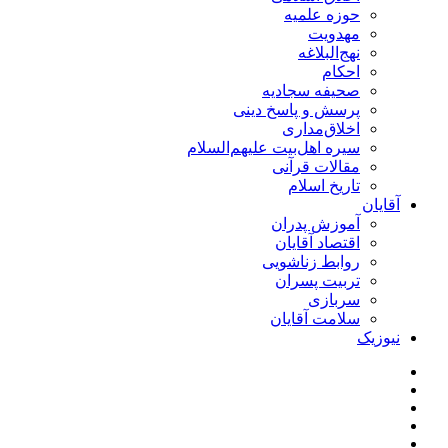
حوزه علمیه
مهدویت
نهج‌البلاغه
احکام
صحیفه سجادیه
پرسش و پاسخ دینی
اخلاق‌مداری
سیره اهل‌بیت علیهم‌السلام
مقالات قرآنی
تاریخ اسلام
آقایان
آموزش پدران
اقتصاد آقایان
روابط زناشویی
تربیت پسران
سربازی
سلامت آقایان
نیوزیک