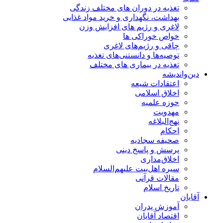
تغذیه در دوران های مختلف زندگی
بهداشت، نگهداری و خرید مواد غذایی
لاغری و رژیم های افزایش وزن
خواص خوراكی ها
چاقی و رژیم‌های لاغری
توصیه‌ها و دانستنی‌های تغذیه
تغذیه در بیماری های مختلف
دین‌واندیشه
اعتقادات شیعه
اخلاق اسلامی
حوزه علمیه
مهدویت
نهج‌البلاغه
احکام
صحیفه سجادیه
پرسش و پاسخ دینی
اخلاق‌مداری
سیره اهل‌بیت علیهم‌السلام
مقالات قرآنی
تاریخ اسلام
آقایان
آموزش پدران
اقتصاد آقایان