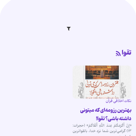
تقوا
نکات اخلاقی قرآن
بهترین رزومه‌ای که میتونی
داشته باشی؟ تقوا!
«إِنَّ أَکْرَمَکُمْ عِندَ اللَّهِ أَتْقَاکُمْ» (حجرات:
۱۳) گرامی‌ترین شما نزد خدا، باتقواترین