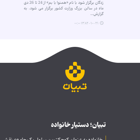
زدگان برگزار شود با نام «همنوا با بم» از 24 تا 26 دی
ماه در سالن بزرگ وزارت كشور برگزار می شود. به
گزارش…
۱۳۸۲-۱۰-۲۱ ۰۰:۰۰
تبیان؛ دستیار خانواده
خانواده به عنوان کوچکترین سلول یک جامعه نقشی