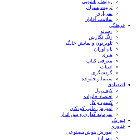
روابط زناشویی
تربیت پسران
سربازی
سلامت آقایان
فرهنگی
رسانه
زنگ نگارش
تلویزیون و نمایش خانگی
نام آوران
هنری
معرفی کتاب
ادبیات
گردشگری
سینما و خانواده
اقتصادی
کیف پول
اقتصاد خانواده
کسب و کار
آموزش مالی کودکان
سرمایه گذاری و پس انداز
نیوزیک
فناوری
آموزش هوش‌مصنوعی
رمز ارز