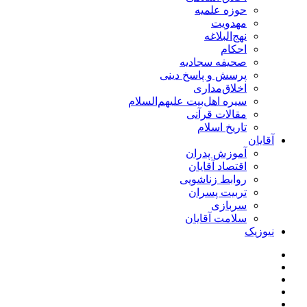
حوزه علمیه
مهدویت
نهج‌البلاغه
احکام
صحیفه سجادیه
پرسش و پاسخ دینی
اخلاق‌مداری
سیره اهل‌بیت علیهم‌السلام
مقالات قرآنی
تاریخ اسلام
آقایان
آموزش پدران
اقتصاد آقایان
روابط زناشویی
تربیت پسران
سربازی
سلامت آقایان
نیوزیک