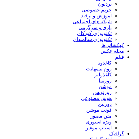
نردبون
حریم خصوصی
آموزش و ترفند
شبکه های اجتماعی
بازی و سرگرمی
تکنولوژی کودکان
تکنولوژی سالمندان
کهکشانی‌ها
مجله عکس
فیلم
کاغذوتا
زوم بی‌نهایت
کاغذولنز
روزنما
موشن
روزنویس
هوش مصنوعی
دوربین
فونت موشن
متن مصور
ویژه استوری
استاپ موشن
گرافیک