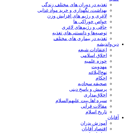
تغذیه در دوران های مختلف زندگی
بهداشت، نگهداری و خرید مواد غذایی
لاغری و رژیم های افزایش وزن
خواص خوراكی ها
چاقی و رژیم‌های لاغری
توصیه‌ها و دانستنی‌های تغذیه
تغذیه در بیماری های مختلف
دین‌واندیشه
اعتقادات شیعه
اخلاق اسلامی
حوزه علمیه
مهدویت
نهج‌البلاغه
احکام
صحیفه سجادیه
پرسش و پاسخ دینی
اخلاق‌مداری
سیره اهل‌بیت علیهم‌السلام
مقالات قرآنی
تاریخ اسلام
آقایان
آموزش پدران
اقتصاد آقایان