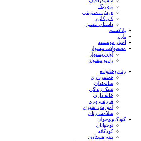
اینفوگرافیک
بوم‌رنگ
هوش مصنوعی
کاریکاتور
داستان مصور
پادکست
بازار
اخبار موسسه
محصولات پیشواز
آوای پیشواز
رادیو پیشواز
زنان‌وخانواده
همسرداری
سالمندان
سبک زندگی
خانه داری
فرزندپروری
آموزش آشپزی
سلامت زنان
کودک‌ونوجوان
نوجوانان
کودکانه
دهه هشتادی