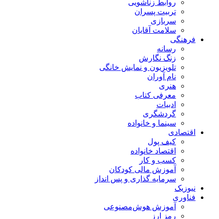
روابط زناشویی
تربیت پسران
سربازی
سلامت آقایان
فرهنگی
رسانه
زنگ نگارش
تلویزیون و نمایش خانگی
نام آوران
هنری
معرفی کتاب
ادبیات
گردشگری
سینما و خانواده
اقتصادی
کیف پول
اقتصاد خانواده
کسب و کار
آموزش مالی کودکان
سرمایه گذاری و پس انداز
نیوزیک
فناوری
آموزش هوش‌مصنوعی
رمز ارز