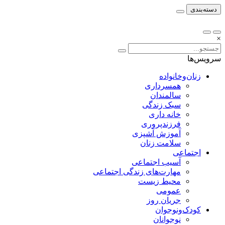
دسته‌بندی
×
سرویس‌ها
زنان‌وخانواده
همسرداری
سالمندان
سبک زندگی
خانه داری
فرزندپروری
آموزش آشپزی
سلامت زنان
اجتماعی
آسیب اجتماعی
مهارت‌های زندگی اجتماعی
محیط زیست
عمومی
جریان روز
کودک‌ونوجوان
نوجوانان