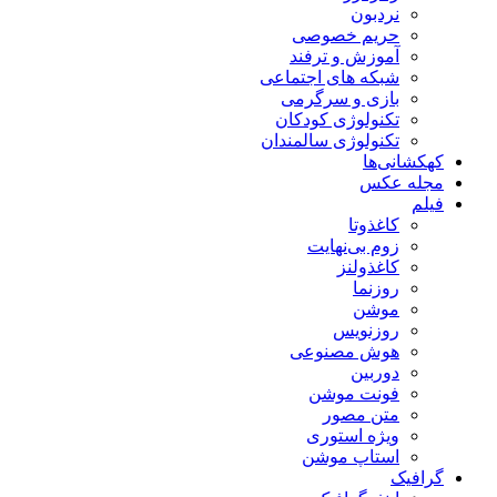
نردبون
حریم خصوصی
آموزش و ترفند
شبکه های اجتماعی
بازی و سرگرمی
تکنولوژی کودکان
تکنولوژی سالمندان
کهکشانی‌ها
مجله عکس
فیلم
کاغذوتا
زوم بی‌نهایت
کاغذولنز
روزنما
موشن
روزنویس
هوش مصنوعی
دوربین
فونت موشن
متن مصور
ویژه استوری
استاپ موشن
گرافیک