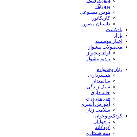
اینفوگرافیک
بوم‌رنگ
هوش مصنوعی
کاریکاتور
داستان مصور
پادکست
بازار
اخبار موسسه
محصولات پیشواز
آوای پیشواز
رادیو پیشواز
زنان‌وخانواده
همسرداری
سالمندان
سبک زندگی
خانه داری
فرزندپروری
آموزش آشپزی
سلامت زنان
کودک‌ونوجوان
نوجوانان
کودکانه
دهه هشتادی