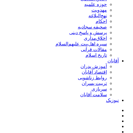
حوزه علمیه
مهدویت
نهج‌البلاغه
احکام
صحیفه سجادیه
پرسش و پاسخ دینی
اخلاق‌مداری
سیره اهل‌بیت علیهم‌السلام
مقالات قرآنی
تاریخ اسلام
آقایان
آموزش پدران
اقتصاد آقایان
روابط زناشویی
تربیت پسران
سربازی
سلامت آقایان
نیوزیک