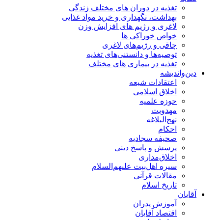
تغذیه در دوران های مختلف زندگی
بهداشت، نگهداری و خرید مواد غذایی
لاغری و رژیم های افزایش وزن
خواص خوراكی ها
چاقی و رژیم‌های لاغری
توصیه‌ها و دانستنی‌های تغذیه
تغذیه در بیماری های مختلف
دین‌واندیشه
اعتقادات شیعه
اخلاق اسلامی
حوزه علمیه
مهدویت
نهج‌البلاغه
احکام
صحیفه سجادیه
پرسش و پاسخ دینی
اخلاق‌مداری
سیره اهل‌بیت علیهم‌السلام
مقالات قرآنی
تاریخ اسلام
آقایان
آموزش پدران
اقتصاد آقایان