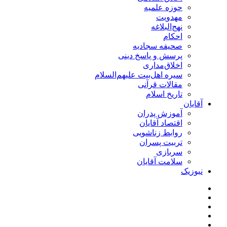
حوزه علمیه
مهدویت
نهج‌البلاغه
احکام
صحیفه سجادیه
پرسش و پاسخ دینی
اخلاق‌مداری
سیره اهل‌بیت علیهم‌السلام
مقالات قرآنی
تاریخ اسلام
آقایان
آموزش پدران
اقتصاد آقایان
روابط زناشویی
تربیت پسران
سربازی
سلامت آقایان
نیوزیک