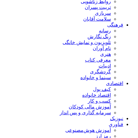
روابط زناشویی
تربیت پسران
سربازی
سلامت آقایان
فرهنگی
رسانه
زنگ نگارش
تلویزیون و نمایش خانگی
نام آوران
هنری
معرفی کتاب
ادبیات
گردشگری
سینما و خانواده
اقتصادی
کیف پول
اقتصاد خانواده
کسب و کار
آموزش مالی کودکان
سرمایه گذاری و پس انداز
نیوزیک
فناوری
آموزش هوش‌مصنوعی
رمز ارز