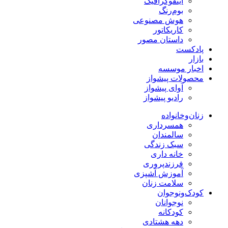
اینفوگرافیک
بوم‌رنگ
هوش مصنوعی
کاریکاتور
داستان مصور
پادکست
بازار
اخبار موسسه
محصولات پیشواز
آوای پیشواز
رادیو پیشواز
زنان‌وخانواده
همسرداری
سالمندان
سبک زندگی
خانه داری
فرزندپروری
آموزش آشپزی
سلامت زنان
کودک‌ونوجوان
نوجوانان
کودکانه
دهه هشتادی