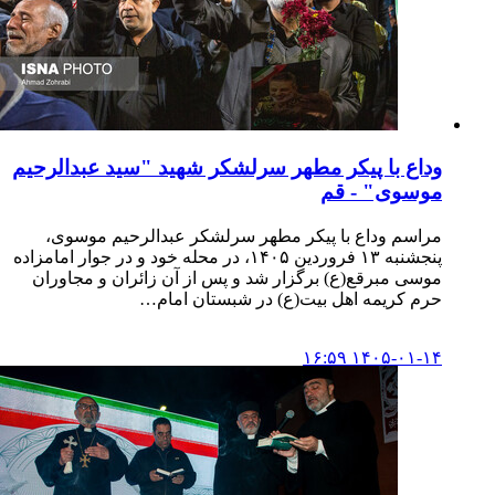
وداع با پیکر مطهر سرلشکر شهید "سید عبدالرحیم
موسوی" - قم
مراسم وداع با پیکر مطهر سرلشکر عبدالرحیم موسوی،
پنجشنبه ۱۳ فروردین ۱۴۰۵، در محله خود و در جوار امامزاده
موسی مبرقع(ع) برگزار شد و پس از آن زائران و مجاوران
حرم کریمه اهل بیت(ع) در شبستان امام…
۱۴۰۵-۰۱-۱۴ ۱۶:۵۹