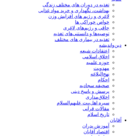
تغذیه در دوران های مختلف زندگی
بهداشت، نگهداری و خرید مواد غذایی
لاغری و رژیم های افزایش وزن
خواص خوراكی ها
چاقی و رژیم‌های لاغری
توصیه‌ها و دانستنی‌های تغذیه
تغذیه در بیماری های مختلف
دین‌واندیشه
اعتقادات شیعه
اخلاق اسلامی
حوزه علمیه
مهدویت
نهج‌البلاغه
احکام
صحیفه سجادیه
پرسش و پاسخ دینی
اخلاق‌مداری
سیره اهل‌بیت علیهم‌السلام
مقالات قرآنی
تاریخ اسلام
آقایان
آموزش پدران
اقتصاد آقایان