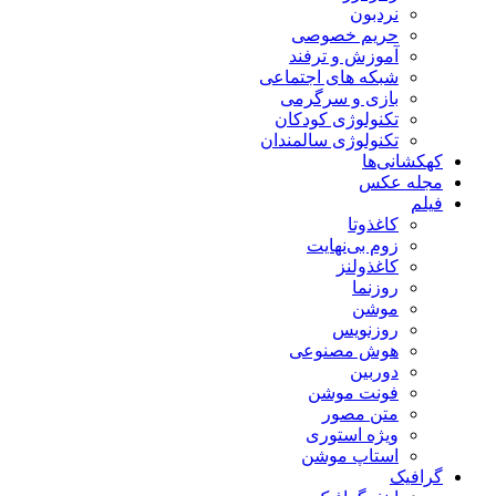
نردبون
حریم خصوصی
آموزش و ترفند
شبکه های اجتماعی
بازی و سرگرمی
تکنولوژی کودکان
تکنولوژی سالمندان
کهکشانی‌ها
مجله عکس
فیلم
کاغذوتا
زوم بی‌نهایت
کاغذولنز
روزنما
موشن
روزنویس
هوش مصنوعی
دوربین
فونت موشن
متن مصور
ویژه استوری
استاپ موشن
گرافیک