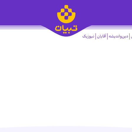
دین‌واندیشه
آقایان
نیوزیک