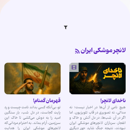
لانچر موشکی ایران
ناخدای لانچر!
قهرمان گمنام!
هیچ نامی از آن‌ها در اخبار نیست؛ نه
تو، بی‌آنکه کسی بداند نامت چیست و رد
مدالی، نه تصویری در قاب تلویزیون. اما
پایت کجاست، در دل شب، بار سنگین
اگر در آن شب‌ها، در دل آتش و خاک و
امید را به دوش می‌کشی تا خاک این
انفجار، سربازان لانچرهای موشکی ایران
سرزمین، آرام بماند. به احترام مردانی که
نبودند، نتیجه جنگ شاید جور دیگری
لانچرهای موشکی ایران را هدایت