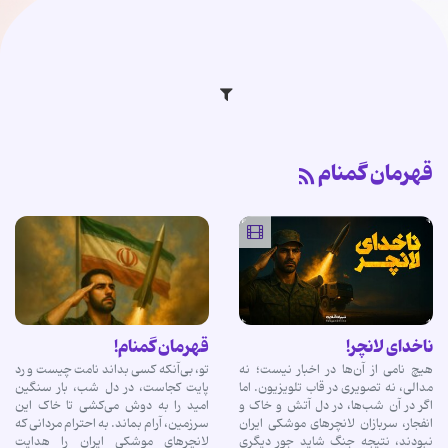
قهرمان گمنام
ناخدای لانچر!
قهرمان گمنام!
هیچ نامی از آن‌ها در اخبار نیست؛ نه
تو، بی‌آنکه کسی بداند نامت چیست و رد
مدالی، نه تصویری در قاب تلویزیون. اما
پایت کجاست، در دل شب، بار سنگین
اگر در آن شب‌ها، در دل آتش و خاک و
امید را به دوش می‌کشی تا خاک این
انفجار، سربازان لانچرهای موشکی ایران
سرزمین، آرام بماند. به احترام مردانی که
نبودند، نتیجه جنگ شاید جور دیگری
لانچرهای موشکی ایران را هدایت