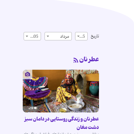
تاریخ
15
مرداد
1405
عطر نان
عطر نان و زندگی روستایی در دامان سبز
دشت مغان