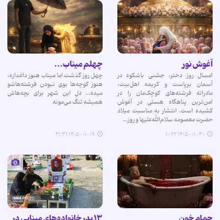
آغوش نور
چهلم میناب…
امسال روز دختر، جشنی باشکوه در
چهل روز گذشت اما میناب هنوز داغداره،
آسمان برپاست و کریمه اهل‌بیت،
هنوز کوچه‌ها بوی نبودن فرشته‌هاشو
مادرانه فرشته‌های کوچک‌مان را در
میده… دلِ این شهر برای بچه‌هاش
امن‌ترین پناهگاه هستی در آغوش
همیشه تنگ می‌مونه
کشیده است. انتشار به مناسبت میلاد
حضرت معصومه سلام‌الله‌علیها و روز…
۱۴۰۵-۰۱-۱۹ ۲۱:۳۱
۱۴۰۵-۰۱-۳۰ ۱۰:۲۲
حمام خون
۱۳ بدر خانواده‌های مینابی در