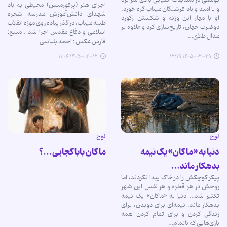
اجرای هنر (پرفورمنس) محیطی به یاد
و با امید و یاد فرشتگان میناب گره خورد.
شهدای دانش‌آموزش مدرسه شجره
او با مهار این وزنه و شکستن رکورد
طیبه میناب، در گذر پیاده روی موزه انقلاب
دوضرب جهان، تاریخ‌سازی کرد و علاوه بر
اسلامی و دفاع مقدس اجرا شد . منبع:
مدال طلای…
فارس عکس : احمد بلباسی
۱۴۰۵-۰۲-۱۲ ۱۱:۰۶
۱۴۰۵-۰۲-۲۹ ۱۲:۱۹
لوح
لوح
دنیا به «ماکان» یک نیمه
ماکان بابا کجایی…؟
بدهکار ماند…
پیکر کوچکش را در خاک پیدا نکردند، اما
روحش در هر قطره و هر نفس این شهر
تکثیر شد… دنیا به «ماکان» یک نیمه
بدهکار ماند. نیمه‌ای برای دویدن، برای
زندگی کردن و برای تمام کردن همه
بازی‌هایی که ناتمام…