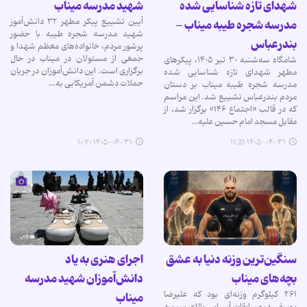
شهدای تازه شناسایی شده
شهید مدرسه میناب
آیین تشییع پیکر مطهر ۳۲ دانش‌آموز
مدرسه شجره طیبه میناب -
شهید مدرسه شجره طیبه با حضور
بندرعباس
پرشور مردم، خانواده‌های معظم شهدا و
جمعی از مسئولان در میناب در حال
شامگاه سه‌شنبه ۳۰ تیر ۱۴۰۵، پیکرهای
برگزاری است. این دانش‌آموزان در جریان
مطهر شهدای تازه شناسایی شده
حملات دشمن آمریکایی به…
مدرسه شجره طیبه میناب بر دستان
مردم بندرعباس تشییع شد. این مراسم
که در قالب «اجتماع ۱۴۶» برگزار شد، از
مقابل مسجد امام حسین علیه…
۱۴۰۵-۰۴-۳۱ ۱۰:۲۰
۱۴۰۵-۰۴-۳۱ ۱۱:۵۱
سنگین‌ترین وزنه دنیا به عشق
اجرای هنری به یاد
بچه‌های میناب
دانش‌آموزان شهید مدرسه
۲۶۱ کیلوگرم وزنه‌ای بود که علیرضا
میناب
یوسفی در مسابقات آسیایی بالای سر برد