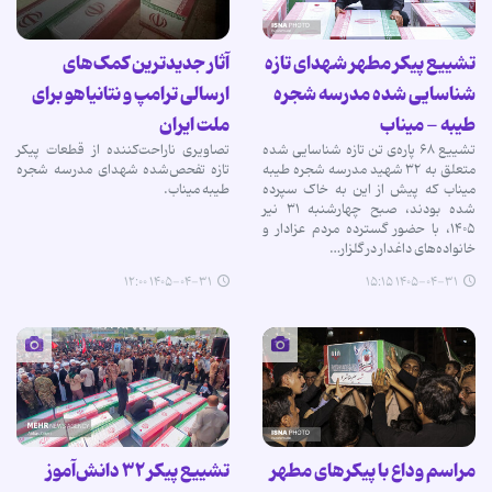
تشییع پیکر مطهر شهدای تازه
آثار جدیدترین کمک‌های
شناسایی شده مدرسه شجره
ارسالی ترامپ و نتانیاهو برای
طیبه - میناب
ملت ایران
تشییع ۶۸ پاره‌ی تن تازه شناسایی شده
تصاویری ناراحت‌کننده از قطعات پیکر
متعلق به ۳۲ شهید مدرسه شجره طیبه
تازه تفحص‌شده شهدای مدرسه شجره
میناب که پیش از این به خاک سپرده
طیبه میناب.
شده بودند، صبح چهارشنبه ۳۱ نیر
۱۴۰۵، با حضور گسترده مردم عزادار و
خانواده‌های داغدار در گلزار…
۱۴۰۵-۰۴-۳۱ ۱۲:۰۰
۱۴۰۵-۰۴-۳۱ ۱۵:۱۵
مراسم وداع با پیکرهای مطهر
تشییع پیکر ۳۲ دانش‌آموز