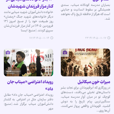
بمباران مدرسه کودکانه میناب، سندی
کنار مزار فرزندان شهیدشان
همیشگی بر سقوط انسانیت و جنایتی
خانواده دانش‌آموزان شهید مینابی مانند
است که هرگز از حافظه تاریخ پاک نخواهد
دیگر خانواده‌های شهید جنگ «رمضان»
شد.
روز طبیعت خود را از صبح امروز (۱۳
فروردین ۱۴۰۵) در کنار مزار فرزندان‌شان
سپری کردند.|منبع: ایسنا
۱۴۰۵-۰۱-۱۴ ۱۷:۱۴
۱۴۰۵-۰۱-۱۷ ۲۳:۴۱
میراثِ خونِ میکائیل
رویداد اعتراضی «میناب جان
در روزگاری که ابرقهرمانان برای نجاتِ بشر
داد»
داستان‌های تخیلی می‌بافند، دست‌های
رویداد اعتراضی «میناب جان داد» مقابل
کوچک تو در میان آوارِ مدرسه میناب،
دفتر سازمان ملل در اعتراض به کشتار
سنگین‌ترین پیام تاریخ را به دوش
دانش‌آموزان میناب برگزار شد.|منبع:
کشید. قهرمانانِ واقعی پرواز نمی‌کنند،
مهر
آن‌ها روی…