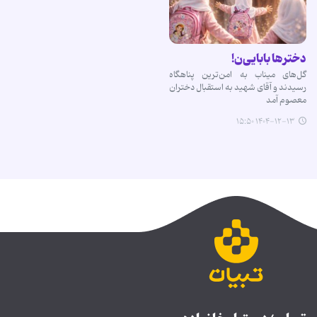
دخترها بابایی‌ن!
گل‌های میناب به امن‌ترین پناهگاه
رسیدند و آقای شهید به استقبال دختران
معصوم آمد
۱۴۰۴-۱۲-۱۳ ۱۵:۵۰