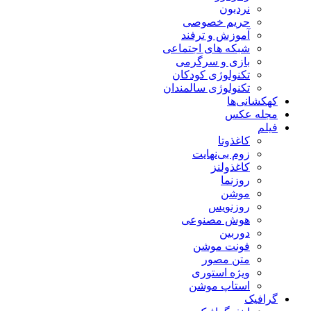
نردبون
حریم خصوصی
آموزش و ترفند
شبکه های اجتماعی
بازی و سرگرمی
تکنولوژی کودکان
تکنولوژی سالمندان
کهکشانی‌ها
مجله عکس
فیلم
کاغذوتا
زوم بی‌نهایت
کاغذولنز
روزنما
موشن
روزنویس
هوش مصنوعی
دوربین
فونت موشن
متن مصور
ویژه استوری
استاپ موشن
گرافیک