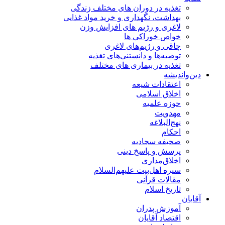
تغذیه در دوران های مختلف زندگی
بهداشت، نگهداری و خرید مواد غذایی
لاغری و رژیم های افزایش وزن
خواص خوراكی ها
چاقی و رژیم‌های لاغری
توصیه‌ها و دانستنی‌های تغذیه
تغذیه در بیماری های مختلف
دین‌واندیشه
اعتقادات شیعه
اخلاق اسلامی
حوزه علمیه
مهدویت
نهج‌البلاغه
احکام
صحیفه سجادیه
پرسش و پاسخ دینی
اخلاق‌مداری
سیره اهل‌بیت علیهم‌السلام
مقالات قرآنی
تاریخ اسلام
آقایان
آموزش پدران
اقتصاد آقایان