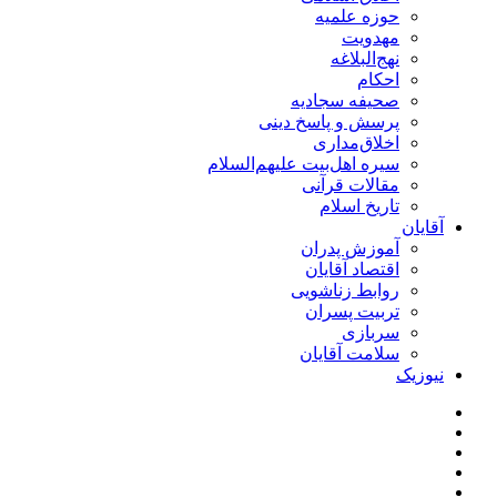
حوزه علمیه
مهدویت
نهج‌البلاغه
احکام
صحیفه سجادیه
پرسش و پاسخ دینی
اخلاق‌مداری
سیره اهل‌بیت علیهم‌السلام
مقالات قرآنی
تاریخ اسلام
آقایان
آموزش پدران
اقتصاد آقایان
روابط زناشویی
تربیت پسران
سربازی
سلامت آقایان
نیوزیک