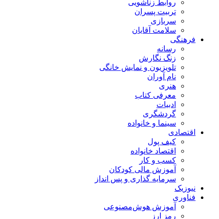
روابط زناشویی
تربیت پسران
سربازی
سلامت آقایان
فرهنگی
رسانه
زنگ نگارش
تلویزیون و نمایش خانگی
نام آوران
هنری
معرفی کتاب
ادبیات
گردشگری
سینما و خانواده
اقتصادی
کیف پول
اقتصاد خانواده
کسب و کار
آموزش مالی کودکان
سرمایه گذاری و پس انداز
نیوزیک
فناوری
آموزش هوش‌مصنوعی
رمز ارز