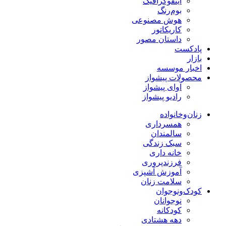
اینفوگرافیک
بوم‌رنگ
هوش مصنوعی
کاریکاتور
داستان مصور
پادکست
بازار
اخبار موسسه
محصولات پیشواز
آوای پیشواز
رادیو پیشواز
زنان‌وخانواده
همسرداری
سالمندان
سبک زندگی
خانه داری
فرزندپروری
آموزش آشپزی
سلامت زنان
کودک‌ونوجوان
نوجوانان
کودکانه
دهه هشتادی