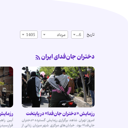
تاریخ
16
مرداد
1405
دختران جان‌فدای ایران
رزمایش «دختران جان‌فدا» در پایتخت
رزمایش 
امروز تهران شاهد برگزاری رزمایش گسترده «دختران
آیین راهپ
جان‌فدا» بود. خیابان‌های مرکزی شهر میزبان زنانی از
فرارسیدن