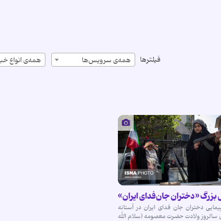
فیلترها
همه‌ی سرویس‌ها
همه‌ی انواع خبر
بزرگ «دختران جان‌فدای ایران»
یمایی دختران جان فدای ایران در آستانه
 سالروز ولادت حضرت معصومه (سلام الله