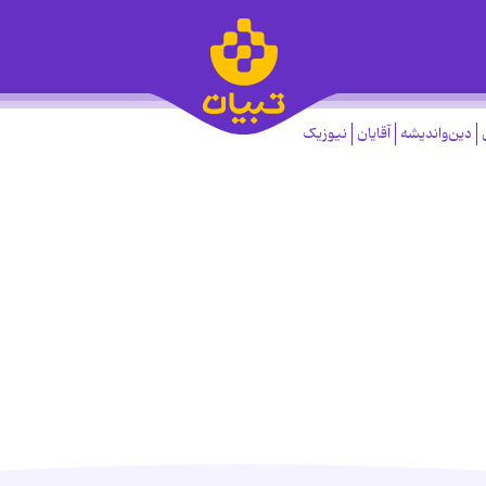
دین‌واندیشه
آقایان
نیوزیک