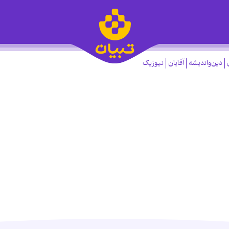
دین‌واندیشه
آقایان
نیوزیک