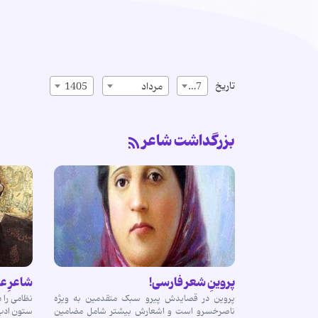
تاریخ
17
مرداد
1405
بزرگداشت شاعر
پروینِ شعر فارسی!
شاعرِ ع
پروین در قصایدش پیرو سبک متقدمین به ویژه
نظامی را 
ناصرخسرو است و اشعارش بیشتر شامل مضامین
ستون ادب 