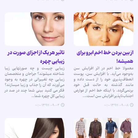
از بین بردن خط اخم ابرو برای
تاثیر هر یک از اجزای صورت در
همیشه!
زیبایی چهره
معمولا خط اخم در اثر افزایش سن
زیبایی چیست و چه صورتهایی زیبا
به‌وجود می‌آید. با افزایش سن، پوست
شناخته میشوند؟ جراحان و متخصصان
انعطاف‌پذیری خود را از دست داده و
زیبایی چه تغییراتی در چهره به وجود
مانند گذشته به حالت قبل خود
می‌آورند که آن را جذاب و زیبا میسازند؟
برنمی‌گردد. با اینکه خط اخم از عوارض
فکر می کنید بینی شما چند در صد در
اجتناب‌ناپذیر افزایش سن است،…
زیبایی کل چهره شما…
۱۳۹۷-۰۹-۰۲ ۰۰:۰۰
۱۳۹۷-۰۹-۰۸ ۰۰:۰۰