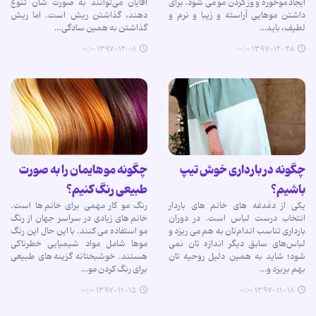
ایجاد موخوره و وز کردن مو می شود. برای
آقایان می‌توانند به صورت شان تنوع
داشتن موهایی آراسته و زیبا و نرم و
دهند، گذاشتن ریش است. اما ریش
لطیف، باید…
گذاشتن به همین سادگی…
۱۳۹۷-۱۲-۰۱ ۰۰:۰۰
۱۳۹۷-۱۲-۲۸ ۰۰:۰۰
چگونه در بارداری خوش تیپ
چگونه موهایمان را به صورت
باشیم؟
طبیعی رنگ کنیم؟
یکی از دغدغه ‌های خانم ‌های باردار
رنگ مو کار مهمی برای خانم ها است.
انتخاب درست لباس است. در دوران
خانم های زیادی در سراسر جهان از رنگ
بارداری تناسب اندام‌‌تان به هم می ‌ریزد و
مو استفاده می کنند. با این حال این رنگ
لباس‌‌های سابق دیگر اندازه ‌تان نمی
موها شامل مواد شیمیایی خطرناکی
‌شود؛ شاید به همین دلیل روحیه ‌تان
هستند. خوشبختانه گزینه های طبیعی
بهم بریزد و…
برای رنگ کردن مو…
۱۳۹۷-۱۱-۱۵ ۰۰:۰۰
۱۳۹۷-۱۱-۱۸ ۰۰:۰۰