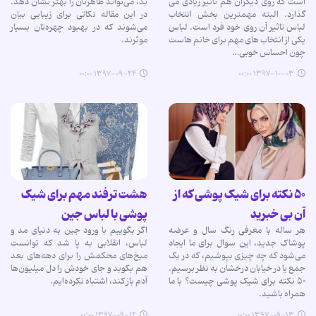
است که روی دیگران هم تاثیر زیادی می
بد، می‌تواند ظاهرتان را بهتر نشان دهد.
گذارد. البته مهمترین بخش انتخاب
در این مقاله نکاتی برای زیبایی بیان
لباس تاثیر آن روی خود فرد است. لباس
می‌شوند که در بهبود چهره‌تان بسیار
یکی از انتخاب های مهم برای خانم هاست
موثرند.
چون احساس خوبی…
۱۳۹۷-۰۹-۲۴ ۰۰:۰۰
۱۳۹۷-۱۰-۰۳ ۰۰:۰۰
۵۰ نکته برای شیک پوشی که از
هشت ترفند مهم برای شیک
آن بی خبرید
پوشی با لباس جین
هر ساله با معرفی رنگ سال و عرضه
اگر بگوییم با ورود جین به دنیای مد و
پوشاک جدید، این سوال برای ما ایجاد
لباس، انقلابی به پا شد که توانست
می‌شود که چه چیزی بپوشیم، که در یک
میخ‌های محکمش را برای دهه‌های بعد
جمع یا در خیابان درخشان به نظر برسیم.
هم بکوبد و جای خودش را دل میلیون‌ها
۵۰ نکته برای شیک پوشی چیست؟ با ما
آدم باز کند، اشتباه نکرده‌ایم.
همراه باشید.
۱۳۹۷-۰۹-۱۲ ۰۰:۰۰
۱۳۹۷-۰۹-۱۳ ۰۰:۰۰