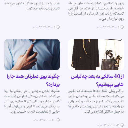
زدن را ندانیم، تمام زحمات مان بر باد
شما را به بهترین شکل نشان می‌دهد
خواهد رفت. بسیاری از خانم ها فکر می
تغییر زیادی نخواهد کرد.
کنند که رژ لب زدن کار ساده ای است: رژ را
روی لبان‌مان می…
۱۳۹۷-۱۱-۰۸ ۰۰:۰۰
۱۳۹۷-۱۱-۰۸ ۰۰:۰۰
از 40 سالگی به بعد چه لباس
چگونه بوی عطرتان همه جا را
هایی بپوشیم؟
بردارد؟
با گذر زمان فقط مدها نیستند که تغییر
عطر‌ها نقش مهمی را در زندگی ما ایفا
می کنند بلکه سبک لباس پوشیدن ما نیز
می‌کنند. به عنوان مثال عطر تن شماست
تغییر می کند. امروز به نکات و تغییراتی
که در خاطر دوستان تان تا سال‌های سال
در رابطه با نحوه لباس پوشیدن خانم ها
به یادگار می‌ماند، از این رو می‌توان آن را
در چهل سالگی اشاره می کند.
جزیی از شخصیت تان به حساب آورد.
۱۳۹۷-۱۰-۲۶ ۰۰:۰۰
۱۳۹۷-۱۱-۰۳ ۰۰:۰۰