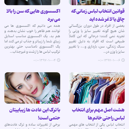
قوانین انتخاب لباس زمانی که
اکسسوری هایی که سن را بالا
چاق یا لاغر شده اید
می برد
بعضی از افراد در طول دوران بزرگسالی
همه می دانیم که اکسسوری ها می
شان هیچ گونه تغییر سایز یا وزنی را
توانند هم ظاهر را خوب نشان بدهند و
تجربه نمی کنند؛ درحالی که این کاملاً
هم بد. یک اکسسوری مناسب استایل
طبیعی است که افراد به دلیل تغییر
زیبای شما را زیباتر و جذاب تر می کند اما
سبک زندگی، سن، بارداری و…، با تغییر
یک اکسسوری نامناسب حتی بهترین
سایز یا وزن در…
ترکیب لباس ها را زشت و غیرجذاب…
۱۳۹۷-۱۰-۰۴ ۰۰:۰۰
۱۳۹۷-۱۰-۰۶ ۰۰:۰۰
هشت اصل مهم برای انتخاب
با ترک این عادت ها زیباییتان
لباس راحتی خانم‌ها
حتمی است!
انتخاب لباس یکی از انتخاب های مهمی
برخی از تغییرات ساده و ترک عادت‌های