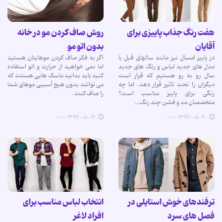
هفت رنگ جذاب پاییزی برای
روش صاف کردن مو در خانه
آقایان
بدون اتو مو
در پاییز امسال نیز مانند سالهای قبل با
اگر به فکر صاف کردن موهایتان هستید
مدل های جدید لباس و رنگ های جدید
اما نمی خواهید از حرارت و اتو استفاده
سال رو به رو هستیم که قرار است
کنید باید بدانید ماسک هایی هستند که
دیگران را تحت تاثیر قرار دهد. اما چه
می توانند بدون هیچ آسیبی موهای شما
رنگی برای پاییز مناسب است؟
را صاف کنند.
متخصصان مد و فشن چند رنگ…
۱۳۹۷-۰۸-۱۲ ۰۰:۰۰
۱۳۹۷-۰۸-۲۰ ۰۰:۰۰
ترفند‌های خوش ‎استایلی در
انتخاب لباس مناسب برای
فصل های سرد
افراد لاغر