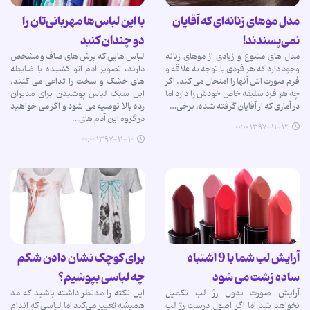
مدل مو‌های زنانه‌ای که آقایان
با این لباس‌ها مهربانی‌تان را
نمی‌پسندند!
دو چندان کنید
مدل های متنوع و زیادی از موهای زنانه
لباس هایی که برش های صاف و مشخص
وجود دارد که هر فردی با توجه به علاقه و
دارند، تصویر آدم اتو کشیده با ضابطه
فرم صورت اش آنها را امتحان می کند. اگر
های خشک و سخت را تداعی می کنند.
چه هر فرد سلیقه خاص خودش را دارد اما
این سبک لباس پوشیدن برای مدیران
در آماری که از آقایان گرفته شده، برخی…
رده بالا توصیه می شود و اگر می خواهید
در گروه این آدم های…
۱۳۹۷-۱۱-۱۲ ۰۰:۰۰
۱۳۹۷-۱۱-۱۰ ۰۰:۰۰
آرایش لب شما با 9 اشتباه
برای کوچک نشان دادن شکم
ساده زشت می شود
چه لباسی بپوشیم؟
آرایش صورت بدون رژ لب تکمیل
این نکته را مدنظر داشته باشید که مد
نخواهد شد اما اگر اصول درست رژ لب
همیشه تغییر می‌کند اما لباسی که اندام