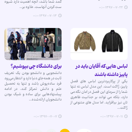
کمد شما باشد، آنچه اهمیت دارد شیوه
ست کردن آنهاست. علاوه بر…
۱۳۹۷-۰۷-۲۲ ۰۰:۰۰
۱۳۹۷-۰۷-۱۳ ۰۰:۰۰
لباس هایی که آقایان باید در
برای دانشگاه چی بپوشیم؟
دانشجویی و دانشجو بودن یک تعریف
پاییز داشته باشند
ثابت در همه‌جای دنیا دارد و انتظار می‌رود
یکی از پرکاربردترین لباس های فصل
فرد ساده‌پوش باشد و تنها به تحصیل
پاییز، ژاکت است. این مدل لباس نه تنها
علم و دانش تمرکز کند. در ادامه
شما را از سرمای این فصل در امان نگه می
پیشنهادهایی برای ساده و شیک بودن
دارد، بلکه می تواند بر جذابیت ظاهری
دانشجویان ارائه‌شده…
تان نیز بیافزاید. اما مدل های متنوعی از
ژاکت…
۱۳۹۷-۰۷-۰۷ ۰۰:۰۰
۱۳۹۷-۰۷-۱۱ ۰۰:۰۰