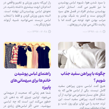
با سرد شدن هوا، شیوه لباس پوشیدن
راز این‌که بدون ورزش و تغییر واقعی در
ما نیز تغییر می کند. استایل لباس
اندام‌تان ابهت بیشتری داشته باشید، در
پوشیدن بیشتر افراد در فصل های سرد
نحوه‌ی لباس پوشیدن‌تان نهفته است.
کاربردی ست و کمتر به شیک بودن و
البته بدون ورزش کردن و فقط با انتخاب
مرتب بودن خود توجه می کنند اما با
لباس درست نمی‌توانید شبیه آرنولد
رعایت نکاتی می توان در روزهای…
شوارتزنگر به…
۱۳۹۷-۰۷-۲۸ ۰۰:۰۰
۱۳۹۷-۰۸-۰۱ ۰۰:۰۰
چگونه با پیراهن سفید جذاب
راهنمای لباس پوشیدن
شویم ؟
خانم‌ها برای میهمانی‌های
هیچ کمد لباسی بدون پیراهن سفید
پاییزه
کامل نیست. یکی از لباس هایی که به
شما هم زمانی که صحبت از میهمانی
شکل های بسیار متنوعی می توانید از آن
می‌شود، اولین چیزی که به ذهن تان
استفاده کنید، پیراهن سفید است. این
خطور می‌کند این است که چه لباسی
ترند جدید را می توان برای روز، شب، و
بپوشید. حتی اگر لباس‌های زیادی در
موارد مختلف ست کرد.