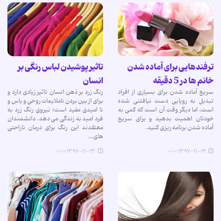
ترفندهایی برای آماده شدن
تاثیر پوشیدن لباس رنگی بر
خانم ها در 5 دقیقه
انسان
سریع آماده شدن برای بسیاری از افراد
رنگ زرد بر ذهن انسان تاثیر زیادی دارد و
تبدیل به رویایی دست نیافتنی شده
برای از بین بردن ناملایمات روحی و یاس و
است، اما دیگر وقت آن است که کمی به
نا امیدی مفید است؛ نیروی رنگ زرد به
خودتان اهمیت بدهید و برای سریع
فرد امید به زندگی می دهد. دانشمندان
آماده شدن برنامه ریزی کنید.
معتقدند این رنگ برای درمان ناراحتی
های…
۱۳۹۷-۱۱-۱۳ ۰۰:۰۰
۱۳۹۷-۱۱-۱۴ ۰۰:۰۰