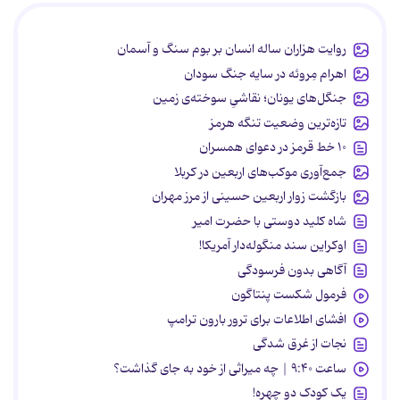
روایت هزاران ساله انسان بر بوم سنگ و آسمان
اهرام مِروئه در سایه جنگ سودان
جنگل‌های یونان؛ نقاشیِ سوخته‌ی زمین
تازه‌ترین وضعیت تنگه هرمز
۱۰ خط قرمز در دعوای همسران
جمع‌آوری موکب‌های اربعین در کربلا
بازگشت زوار اربعین حسینی از مرز مهران
شاه کلید دوستی با حضرت امیر
اوکراین سند منگوله‌دار آمریکا!
آگاهی بدون فرسودگی
فرمول شکست پنتاگون
افشای اطلاعات برای ترور بارون ترامپ
نجات از غرق شدگی
ساعت ۹:۴۰ | چه میراثی از خود به جای گذاشت؟
یک کودک دو چهره!