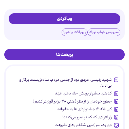
وب‌گردی
سرویس خواب نوزاد
زیورآلات پاندورا
پربحث‌ها
شهید رئیسی، مردی بود از جنس مردم، ساده‌زیست، پرکار و
بی‌ادعا.
کدهای پیشواز پویش چله دعای عهد
چطور خودمان را از نظر ذهنی ۳۸ برابر قوی‌تر کنیم؟
کن ۲۰۲۵؛ جشنواره‌ای علیه خانواده
راز افرادی که کمتر ضرر می‌کنند!
دورود، سرزمین شگفتی‌های طبیعت