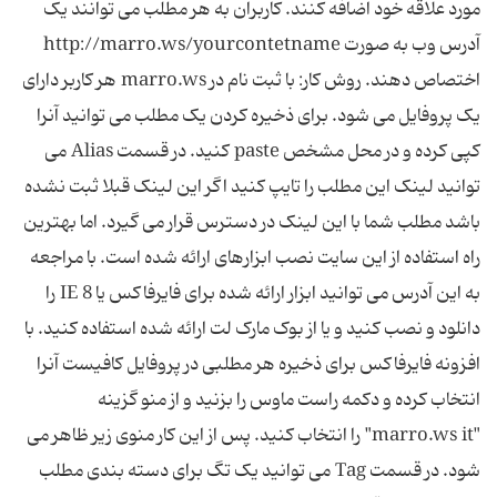
مورد علاقه خود اضافه کنند. کاربران به هر مطلب می توانند یک
آدرس وب به صورت http://marro.ws/yourcontetname
اختصاص دهند. روش کار: با ثبت نام در marro.ws هر کاربر دارای
یک پروفایل می شود. برای ذخیره کردن یک مطلب می توانید آنرا
کپی کرده و در محل مشخص paste کنید. در قسمت Alias می
توانید لینک این مطلب را تایپ کنید اگر این لینک قبلا ثبت نشده
باشد مطلب شما با این لینک در دسترس قرار می گیرد. اما بهترین
راه استفاده از این سایت نصب ابزارهای ارائه شده است. با مراجعه
به این آدرس می توانید ابزار ارائه شده برای فایرفاکس یا IE 8 را
دانلود و نصب کنید و یا از بوک مارک لت ارائه شده استفاده کنید. با
افزونه فایرفاکس برای ذخیره هر مطلبی در پروفایل کافیست آنرا
انتخاب کرده و دکمه راست ماوس را بزنید و از منو گزینه
"marro.ws it" را انتخاب کنید. پس از این کار منوی زیر ظاهر می
شود. در قسمت Tag می توانید یک تگ برای دسته بندی مطلب