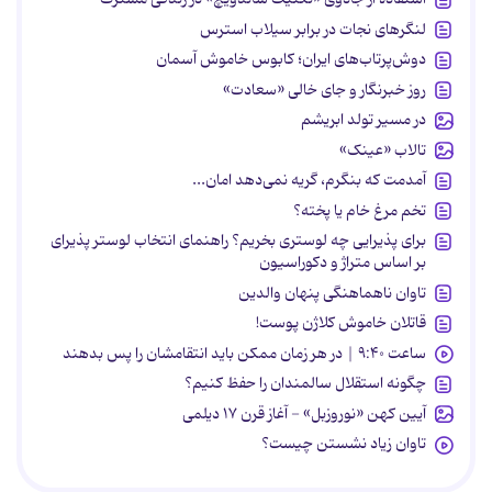
لنگرهای نجات در برابر سیلاب استرس
دوش‌پرتاب‌های ایران؛ کابوس خاموش آسمان
روز خبرنگار و جای خالی «سعادت»
در مسیر تولد ابریشم
تالاب «عینک»
آمدمت که بنگرم، گریه نمی‌دهد امان...
تخم مرغ خام یا پخته؟
برای پذیرایی چه لوستری بخریم؟ راهنمای انتخاب لوستر پذیرای
بر اساس متراژ و دکوراسیون
تاوان ناهماهنگی پنهان والدین
قاتلان خاموش کلاژن پوست!
ساعت ۹:۴۰ | در هر زمان ممکن باید انتقامشان را پس بدهند
چگونه استقلال سالمندان را حفظ کنیم؟
آیین کهن «نوروزبل» - آغاز قرن ۱۷ دیلمی
تاوان زیاد نشستن چیست؟