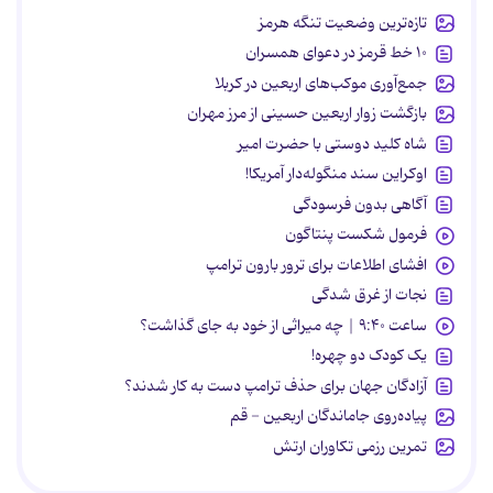
تازه‌ترین وضعیت تنگه هرمز
۱۰ خط قرمز در دعوای همسران
جمع‌آوری موکب‌های اربعین در کربلا
بازگشت زوار اربعین حسینی از مرز مهران
شاه کلید دوستی با حضرت امیر
اوکراین سند منگوله‌دار آمریکا!
آگاهی بدون فرسودگی
فرمول شکست پنتاگون
افشای اطلاعات برای ترور بارون ترامپ
نجات از غرق شدگی
ساعت ۹:۴۰ | چه میراثی از خود به جای گذاشت؟
یک کودک دو چهره!
آزادگان جهان برای حذف ترامپ دست به کار شدند؟
پیاده‌روی جاماندگان اربعین - قم
تمرین رزمی تکاوران ارتش