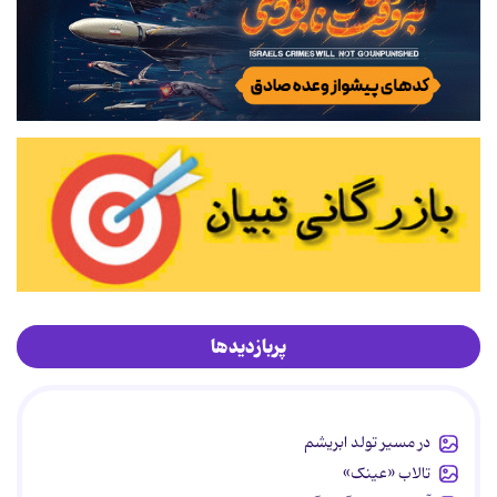
پربازدیدها
در مسیر تولد ابریشم
تالاب «عینک»