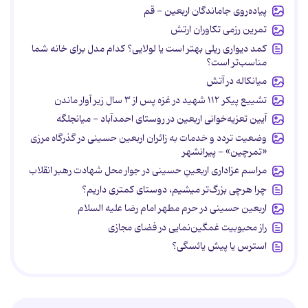
پیاده‌روی جاماندگان اربعین - قم
تمرین رزمی تکاوران ارتش
کمد دیواری ریلی بهتر است یا لولایی؟ کدام مدل برای خانه شما
مناسب‌تر است؟
میانکاله در آتش
تشییع پیکر ۱۱۲ شهید در غزه پس از ۳ سال زیر آوار ماندن
آیین تعزیه‌خوانی اربعین در روستای احمدآباد - میانجلگه
وضعیت تردد و خدمات به زائران اربعین حسینی در گذرگاه مرزی
«تمرچین» - پیرانشهر
مراسم عزاداری اربعینِ حسینی در جوار محل شهادت رهبر انقلاب
چرا هرچی بزرگ‌تر میشیم، دوستای کمتری داریم؟
اربعین حسینی در حرم مطهر امام رضا علیه السلام
راز محبوبیت غمگین‌نمایی در فضای مجازی
استرس یا پیش یائسگی؟