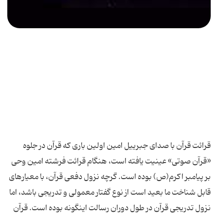
قرائت قرآن با صدای جبرییل امین اولین بارى كه قرآن در جلوه
«قرآن صوتى» عینیت یافته است، هنگام قرائت فرشته امین وحى
بر پیامبر اكرم(ص) بوده است. گرچه نزول دفعى قرآن، با معیارهاى
قابل شناخت ما بعید است از نوع گفتار معمولى و تدریجى باشد، اما
نزول تدریجى قرآن در طول دوران رسالت اینگونه بوده است. قرآن