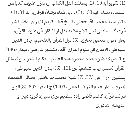
(1) تكویر آیه 19. (2) یسئلك اهل الكتاب ان تنزل علیهم كتابا من
السماء، نساء، آیه 153. (3) ... و رتلناه ترتیلاً، فرقان، آیه 31. (4)
دكتر سید محمد باقر حجتى، تاریخ قرآن كریم (تهران، دفتر نشر
فرهنگ اسلامى) ص 33 و 34 به نقل از الاتقان فى علوم القرآن،
بحارالانوار، صحیح بخارى. (5) نزل القرآن بالتفخیم، جلال الدین
سیوطى، الاتقان فى علوم القرآن (قم، منشورات رضى، بیدار 1363)
ج 1، ص 373. و محمد محمود عبدالعلیم، احكام التجوید و فضائل
القرآن (مصر، چاپ ششم) ص 161. (6) جلال الدین سیوطى،
پیشین، ج 1، ص 373. (7) شیخ محمد حر عاملى، وسائل الشیعه
(بیروت، دار احیاء التراث العربى، 1403) ج 4، ص 857. (8)انواع
قرائت قرآن، كاظم قاضى زاده تنظیم برای تبیان: گروه دین و
اندیشه_شکوری