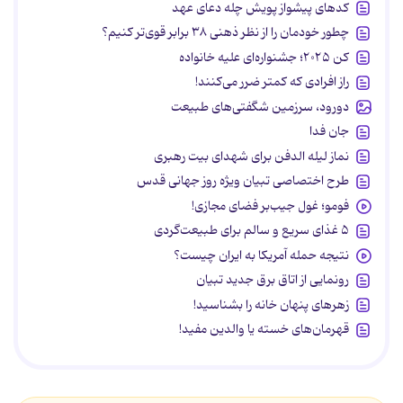
کدهای پیشواز پویش چله دعای عهد
چطور خودمان را از نظر ذهنی ۳۸ برابر قوی‌تر کنیم؟
کن ۲۰۲۵؛ جشنواره‌ای علیه خانواده
راز افرادی که کمتر ضرر می‌کنند!
دورود، سرزمین شگفتی‌های طبیعت
جان فدا
نماز لیله الدفن برای شهدای بیت رهبری
طرح اختصاصی تبیان ویژه روز جهانی قدس
فومو؛ غول جیب‌بر فضای مجازی!
۵ غذای سریع و سالم برای طبیعت‌گردی
نتیجه حمله آمریکا به ایران چیست؟
رونمایی از اتاق برق جدید تبیان
زهرهای پنهان خانه را بشناسید!
قهرمان‌های خسته یا والدین مفید!