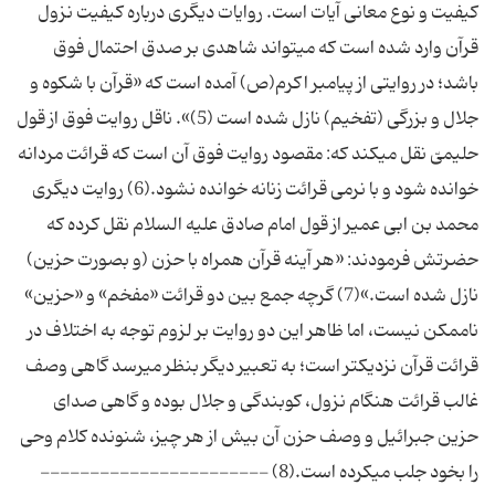
كیفیت و نوع معانى آیات است. روایات دیگرى درباره كیفیت نزول
قرآن وارد شده است كه مى‏تواند شاهدى بر صدق احتمال فوق
باشد؛ در روایتى از پیامبر اكرم(ص) آمده است كه «قرآن با شكوه و
جلال و بزرگى (تفخیم) نازل شده است (5)». ناقل روایت فوق از قول
حلیمىّ نقل مى‏كند كه: مقصود روایت فوق آن است كه قرائت مردانه
خوانده شود و با نرمى قرائت زنانه خوانده نشود.(6) روایت دیگرى
محمد بن ابى عمیر از قول امام صادق علیه السلام نقل كرده كه
حضرتش فرمودند: «هر آینه قرآن همراه با حزن (و بصورت حزین)
نازل شده است.»(7) گرچه جمع بین دو قرائت «مفخم» و «حزین»
ناممكن نیست، اما ظاهر این دو روایت بر لزوم توجه به اختلاف در
قرائت قرآن نزدیكتر است؛ به تعبیر دیگر بنظر مى‏رسد گاهى وصف
غالب قرائت هنگام نزول، كوبندگى و جلال بوده و گاهى صداى
حزین جبرائیل و وصف حزن آن بیش از هر چیز، شنونده كلام وحى
را بخود جلب مى‏كرده است.(8) -----------------------