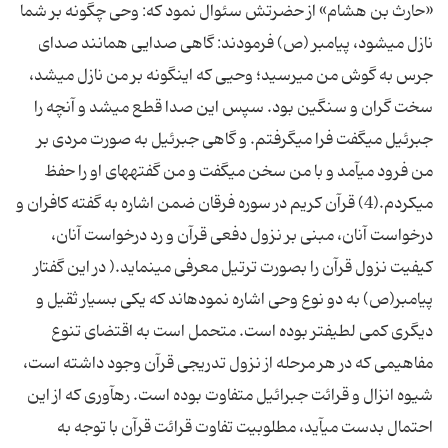
«حارث بن هشام» از حضرتش سئوال نمود كه: وحى چگونه بر شما
نازل مى‏شود، پیامبر (ص) فرمودند: گاهى صدایى همانند صداى
جرس به گوش من مى‏رسید؛ وحیى كه اینگونه بر من نازل مى‏شد،
سخت گران و سنگین بود. سپس این صدا قطع مى‏شد و آنچه را
جبرئیل مى‏گفت فرا مى‏گرفتم. و گاهى جبرئیل به صورت مردى بر
من فرود مى‏آمد و با من سخن مى‏گفت و من گفته‏هاى او را حفظ
مى‏كردم.(4) قرآن كریم در سوره فرقان ضمن اشاره به گفته كافران و
درخواست آنان، مبنى بر نزول دفعى قرآن و رد درخواست آنان،
كیفیت نزول قرآن را بصورت ترتیل معرفى مى‏نماید.( در این گفتار
پیامبر(ص) به دو نوع وحى اشاره نموده‏اند كه یكى بسیار ثقیل و
دیگرى كمى لطیف‏تر بوده است. متحمل است به اقتضاى تنوع
مفاهیمى كه در هر مرحله از نزول تدریجى قرآن وجود داشته است،
شیوه انزال و قرائت جبرائیل متفاوت بوده است. ره‏آورى كه از این
احتمال بدست مى‏آید، مطلوبیت تفاوت قرائت قرآن با توجه به