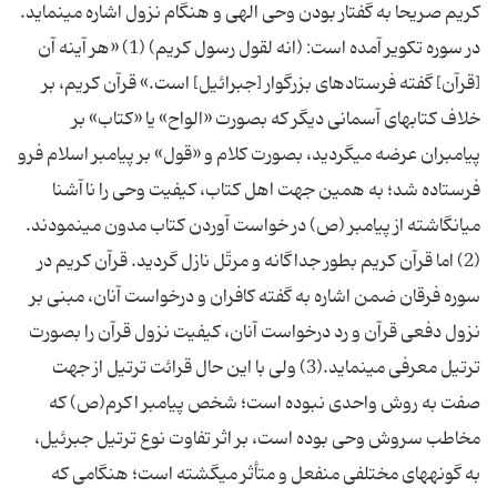
كریم صریحا به گفتار بودن وحى الهى و هنگام نزول اشاره مى‏نماید.
در سوره تكویر آمده است: (انه لقول رسول كریم) (1) «هر آینه آن
[قرآن] گفته فرستاده‏اى بزرگوار [جبرائیل] است.» قرآن كریم، بر
خلاف كتاب‏هاى آسمانى دیگر كه بصورت «الواح» یا «كتاب» بر
پیامبران عرضه مى‏گردید، بصورت كلام و «قول» بر پیامبر اسلام فرو
فرستاده شد؛ به همین جهت اهل كتاب، كیفیت وحى را ناآشنا
مى‏انگاشته از پیامبر (ص) در خواست آوردن كتاب مدون مى‏نمودند.
(2) اما قرآن كریم بطور جداگانه و مرتّل نازل گردید. قرآن كریم در
سوره فرقان ضمن اشاره به گفته كافران و درخواست آنان، مبنى بر
نزول دفعى قرآن و رد درخواست آنان، كیفیت نزول قرآن را بصورت
ترتیل معرفى مى‏نماید.(3) ولى با این حال قرائت ترتیل از جهت
صفت به روش واحدى نبوده است؛ شخص پیامبر اكرم(ص) كه
مخاطب سروش وحى بوده است، بر اثر تفاوت نوع ترتیل جبرئیل،
به گونه‏هاى مختلفى منفعل و متأثر مى‏گشته است؛ هنگامى كه