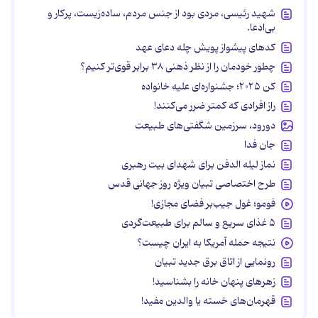
شهید رئیسی، مردی بود از جنس مردم، ساده‌زیست، پرکار و
بی‌ادعا.
کدهای پیشواز پویش چله دعای عهد
چطور خودمان را از نظر ذهنی ۳۸ برابر قوی‌تر کنیم؟
کن ۲۰۲۵؛ جشنواره‌ای علیه خانواده
راز افرادی که کمتر ضرر می‌کنند!
دورود، سرزمین شگفتی‌های طبیعت
جان فدا
نماز لیله الدفن برای شهدای بیت رهبری
طرح اختصاصی تبیان ویژه روز جهانی قدس
فومو؛ غول جیب‌بر فضای مجازی!
۵ غذای سریع و سالم برای طبیعت‌گردی
نتیجه حمله آمریکا به ایران چیست؟
رونمایی از اتاق برق جدید تبیان
زهرهای پنهان خانه را بشناسید!
قهرمان‌های خسته یا والدین مفید!