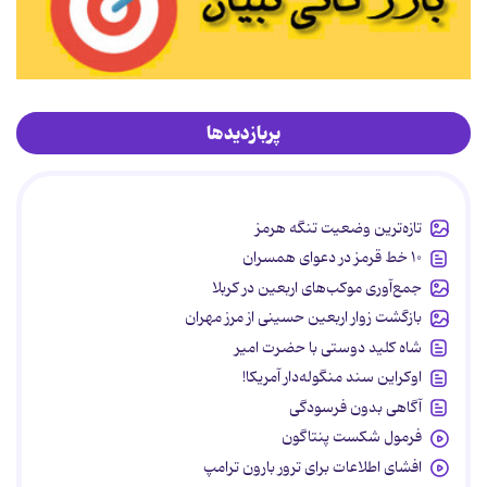
پربازدیدها
تازه‌ترین وضعیت تنگه هرمز
۱۰ خط قرمز در دعوای همسران
جمع‌آوری موکب‌های اربعین در کربلا
بازگشت زوار اربعین حسینی از مرز مهران
شاه کلید دوستی با حضرت امیر
اوکراین سند منگوله‌دار آمریکا!
آگاهی بدون فرسودگی
فرمول شکست پنتاگون
افشای اطلاعات برای ترور بارون ترامپ