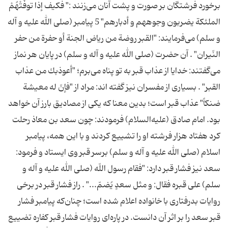
برخورد فرشتگان بر صورت و پشت آنان می‌زنند :" فكیف إذا توفَّتْهُمْ
الملئكة یضربون وجوههم و أدبارهم" 5 پیامبر (صلی الله علیه و آله
و سلم) می‌فرمایند: "القبر روضة من ریاض الجنة أو حفرة من حفر
النّیران" . آن حضرت (صلی الله علیه و آله و سلم) در پایان هر نماز
می‌گفتند: خدایا از عذاب قبر به تو پناه می‌برم؛ "أعوذبك من عذاب
القبر" . بسیاری از مفسران نیز گفته اند: مراد از "فإنّ له معیشة
ضنكاً" عذاب قبر است؛ بدین معنا كه یكی از مصادیق بارز آن خواهد
بود. امام صادق (علیه‌السلام) فرمودند: چون سعد بن معاذ رحلت
كرد هفتاد هزار فرشته او را تشییع كردند و با این همه، پیامبر
اسلام (صلی الله علیه و آله و سلم) برسر قبر وی ایستاد و فرمود:
سعد نیز فشار قبر دارد: "فقام رسول اللّه (صلی الله علیه و آله و
سلم) علی قبره فقال: و مثل سعدٍ یُضمّ..." . راز فشار قبر در برخی
روایات بدرفتاری با خانواده اعلام شده است؛ چنان‌كه پیامبر فشار
قبر سعد را بر اثر آن دانست. در پاره‌ای روایات فشار قبر كفاره تضییع