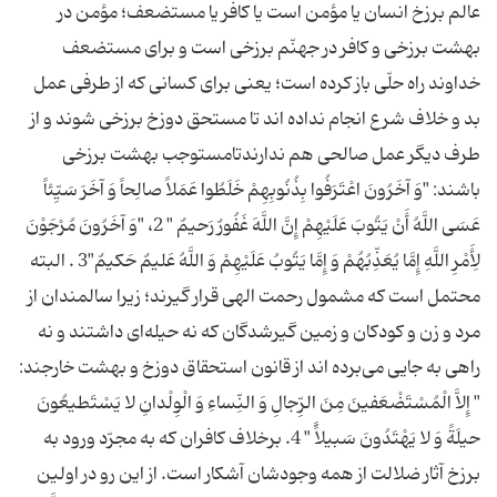
عالم برزخ انسان یا مؤمن است یا كافر یا مستضعف؛ مؤمن در
بهشت برزخی و كافر در جهنّم برزخی است و برای مستضعف
خداوند راه حلّی باز كرده است؛ یعنی برای كسانی كه از طرفی عمل
بد و خلاف شرع انجام نداده اند تا مستحق دوزخ برزخی شوند و از
طرف دیگر عمل صالحی هم ندارندتامستوجب بهشت برزخی
باشند: "وَ آخَرُونَ اعْتَرَفُوا بِذُنُوبِهِمْ خَلَطُوا عَمَلاً صالِحاً وَ آخَرَ سَیِّئاً
عَسَى اللَّهُ أَنْ یَتُوبَ عَلَیْهِمْ إِنَّ اللَّهَ غَفُورٌ رَحیمٌ " 2، "وَ آخَرُونَ مُرْجَوْنَ
لِأَمْرِ اللَّهِ إِمَّا یُعَذِّبُهُمْ وَ إِمَّا یَتُوبُ عَلَیْهِمْ وَ اللَّهُ عَلیمٌ حَكیمٌ"3 . البته
محتمل است كه مشمول رحمت الهی قرار گیرند؛ زیرا سالمندان از
مرد و زن و كودكان و زمین گیرشدگان كه نه حیله‌ای داشتند و نه
راهی به جایی می‌برده اند از قانون استحقاق دوزخ و بهشت خارجند:
" إِلاَّ الْمُسْتَضْعَفینَ مِنَ الرِّجالِ وَ النِّساءِ وَ الْوِلْدانِ لا یَسْتَطیعُونَ
حیلَةً وَ لا یَهْتَدُونَ سَبیلاًً " 4. برخلاف كافران كه به مجرّد ورود به
برزخ آثار ضلالت از همه وجودشان آشكار است. از این رو در اولین