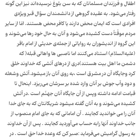
اطفال و فرزندان مسلمانان که به سن بلوغ نرسیده‌اند نیز این گونه
رفتار می‌شود. به عقیده گروهی از دانشمندان سؤال قبر ویژه‌ی‌
افرادی است كه ایمان محض دارند یا كافر محض هستند. امّا از سایر
مردم موقّتاً دست كشیده می‌شود و آنان به حال خود رها می‌شوند و
این گروه از اندیشوران به روایاتی از جمله‌ی‌ حدیثی از امام باقر
(علیه‌السلام) استناد می‌كنند اما ناصبی ها واهالی قبله( كه
دشمن ما اهل بیت هستند)دری از درهای آتشی كه خداوند خلق
كرد وجایگاه آن در مشرق است ،به روی آنان باز میشود.آتش وشعله
و دود وآب جوش بر آنان وارد شده بر سرشان می‌ریزد. اینحال تا
قیامت ادامه داشته وپس از آن جایگاه آنان جهنّم است .در آتش
كشیده می‌شوند و به آنان گفته میشود شریكانتان كه به جای خدا
آنان را می خواندید كجایند . آن امامانی كه به جای امامِ منصوب از
جانب خداوند آنها رابه حساب می‌آوردید كجایند . پس از آن خداوند
به رسول گرامیش می‌فرماید :صبر كن كه وعده خدا حق است . در