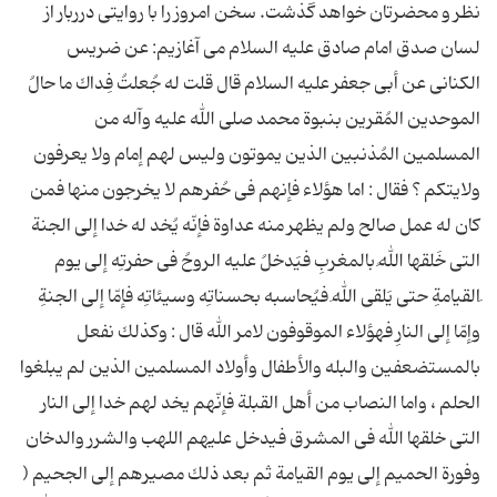
نظر و محضرتان خواهد گذشت. سخن امروز را با روایتی درربار از
لسان صدق امام صادق علیه السلام می آغازیم: عن ضریس
الكنانی عن أبی جعفر علیه السلام قال قلت له جُعلتُ فِداك ما حالُ
الموحدین المُقرین بنبوة محمد صلى الله علیه وآله من
المسلمین المُذنبین الذین یموتون ولیس لهم إمام ولا یعرفون
ولایتكم ؟ فقال : اما هؤلاء فإنهم فی حُفرهم لا یخرجون منها فمن
كان له عمل صالح ولم یظهر منه عداوة فإنّه یُخد له خدا إلى الجنة
التی خَلقها اللهُ بالمغربِ فیَدخلُ علیه الروحُ فی حفرتِه إلى یوم
ِالقیامةِ حتى یَلقى اللهَ فیُحاسبه بحسناتِه وسیئاتِه فإمّا إلى الجنةِ
وإمّا إلى النارِ فهؤلاء الموقوفون لامر الله قال : وكذلك نفعل
بالمستضعفین والبله والأطفال وأولاد المسلمین الذین لم یبلغوا
الحلم ، واما النصاب من أهل القبلة فإنّهم یخد لهم خدا إلى النار
التی خلقها الله فی المشرق فیدخل علیهم اللهب والشرر والدخان
وفورة الحمیم إلى یوم القیامة ثم بعد ذلك مصیرهم إلى الجحیم (