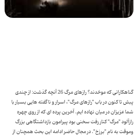
گناهکارانی که موحّدند؟ رازهای مرگ 26 آنچه گذشت: از چندی
پبش تا کنون در باب "رازهای مرگ"، اسرار و ناگفته هایی بسیار با
شما عزیزان در میان نهاده ایم. آخرین پرده ای که از روی چهره
رازآلود "مرگ" کنار رفت سخنی بود پیرامون بازداشتگاهی بزرگ
وموقت به نام "برزخ". در مجال حاضر ادامه این بحث همچنان از