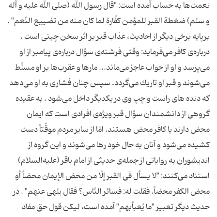
نعمت‌ها به حساب آمده است: "قال رسول اللّه (صلی الله علیه و آله
و سلم) ضغطة القبر للمؤمن كفّارة لما كان منه من تضییع النّعم" .
برپایه برخی دیگر از احادیث، عذاب قبر بر اثر سخن چینی است .
درباره‌ی‌ كافر می‌فرماید: وقتی فرشته‌ی‌ سؤال درباره‌ی‌ پیامبر از او
می‌پرسد و او از جواب عاجز می‌ماند... مارها و عقرب‌ها بر او مسلّط
می‌شوند و قبر او تاریك می‌گردد. سپس چنان فشاری به او می‌دهد
كه دنده های راست و چپ وی در یكدیگر داخل می‌شود . به عقیده
گروهی از دانشمندان سؤال قبر ویژه‌ی‌ افرادی است كه ایمان
محض دارند یا كافر محض هستند. امّا از سایر مردم موقّتاً دست
كشیده می‌شود و آنان به حال خود رها می‌شوند و این گروه از
اندیشوران به روایاتی از جمله‌ی‌ حدیثی از امام باقر (علیه‌السلام)
استناد می‌كنند: "لا یسأل فى القبر إلّا من محض الإیمان محضاً أو
محض الكفر محضاً. فقلت له: فسائر النّاس؟ فقال یلهی عنهم" . در
حدیث دیگر تعبیر "ما یُعبأبهم" آمده است، لیكن قول حق مفاد