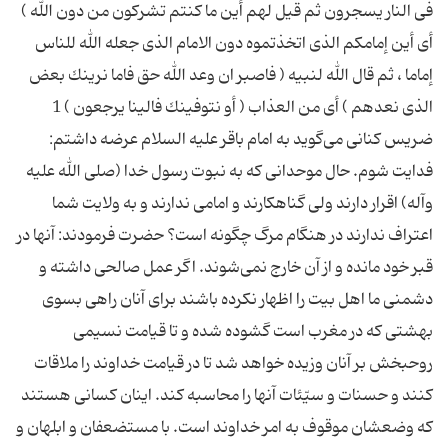
فی النار یسجرون ثم قیل لهم أین ما كنتم تشركون من دون الله )
أی أین إمامكم الذی اتخذتموه دون الامام الذی جعله الله للناس
إماما ، ثم قال الله لنبیه ( فاصبر ان وعد الله حق فاما نرینك بعض
الذی نعدهم ) أی من العذاب ( أو نتوفینك فالینا یرجعون ) 1
ضریس کنانی می‌گوید به امام باقر علیه السلام عرضه داشتم:
فدایت شوم. حال موحدانی كه به نبوت رسول خدا (صلی الله علیه
وآله) اقرار دارند ولی گناهکارند و امامی ندارند و به ولایت شما
اعتراف ندارند در هنگام مرگ چگونه است؟ حضرت فرمودند: آنها در
قبر خود مانده و از آن خارج نمی‌شوند. اگر عمل صالحی داشته و
دشمنی ما اهل بیت را اظهار نکرده باشند برای آنان راهی بسوی
بهشتی که در مغرب است گشوده شده و تا قیامت نسیمی
روحبخش بر آنان وزیده خواهد شد تا در قیامت خداوند را ملاقات
کنند و حسنات و سیّئات آنها را محاسبه کند. اینان کسانی هستند
که وضعشان موقوف به امر خداوند است. با مستضعفان و ابلهان و