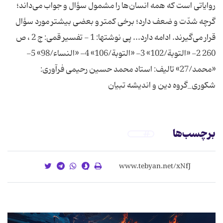
روایاتی است كه همه انسان‌ها را مشمول سؤال و جواب می‌داند؛
گرچه شدّت و ضعف دارد؛ برخی كمتر و بعضی بیشتر مورد سؤال
قرار می‌گیرند. ادامه دارد... پی نوشتها: 1 - تفسیر قمی: ج 2 ، ص
260 2- «التوبة/102» 3- «التوبة/106» 4- «النساء/98» 5-
«محمد/27» تالیف: استاد محمد حسین رحیمی فرآوری:
شکوری_گروه دین و اندیشه تبیان
برچسب‌ها