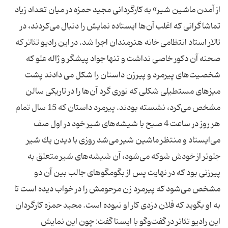
از آمدن ماشین شیر» به كارگردانی مجید حمزه در میان تعداد زیاد
تماشاگرانی كه اغلب آن‌ها ایستاده نمایش را دنبال می‌كردند، در
تالار استاد انتظامی خانه هنرمندان اجرا شد. در این رادیو تئاتر كه
صحنه آن دكور خاصی نداشت و تنها جواد پیشگر و ژاله علو كه
شخصیت‌های پیرمرد و پیرزن داستان را شكل می دادند پشت
میزهای مستطیلی شكلی كه نوری گرد آن‌ها را در تاریكی سالن
مشخص می‌كرد، نشسته بودند. پیرمرد داستان كه 15 سال تمام
هر روز در ساعت 4 صبح با شیشه‌های شیر خود در اول صف
می‌ایستاد و منتظر ماشین شیر می‌شد روزی با دیدن یك شیر
جلوتر از خودش شوكه می‌شود، آن شیشه‌های شیر متعلق به
پیرزنی بود كه در نهایت پس از بگومگوهای جالب بین آن دو
مشخص می‌شود كه پیرمرد زن مرحومش را در خواب دیده است تا
به او بگوید كه فلان دزدی كار او نبوده است. مجید حمزه كارگردان
این رادیو تئاتر در گفت‌وگو با ایسنا گفت: چون این نمایش