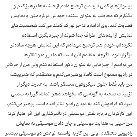
پرسوناژهای كمی دارد من ترجیح دادم از حاشیه‌ها پرهیز كنم و
بگذارم كه مخاطب به عنوان بیننده خودش درباره متن و نمایش
قضاوت كند. وی ادامه داد: جز نور كه كمك می‌كند شخصیت‌های
نمایش از ایده‌های اطراف جدا شوند از چیز دیگری استفاده
نكرده‌ام، خودم هم ترجیح می‌دادم كه این نمایش هرچه ساده‌تر
برگزار شود، اگرچه اعتقادم این است كه ما در رادیو تئاترها
می‌توانیم از چیزهایی به عنوان دكور استفاده كنم ولی من از حركاتی
در رادیو ممنوع است كاملا پرهیز می‌كنم و معتقدم كه هنرپیشه
من باید فقط جلوی میكروفون مستقر باشد، به عبارت دیگر از
تزیینات صحنه به گونه‌یی كه بخواهد ذهن تماشاگر را به سمتی
ببرد كه فراموش كند به دیدن رادیو تئاتر آمده است پرهیز می‌كنم.
این كارگردان درباره نقش موسیقی در تأثیرگذاری این اثر اظهار كرد:
من خیلی به هدایت موسیقی و جان دادن موسیقی به نمایش
رادیویی معتقدم. ولی این كار به واسطه نوعش دو موسیقی بیشتر