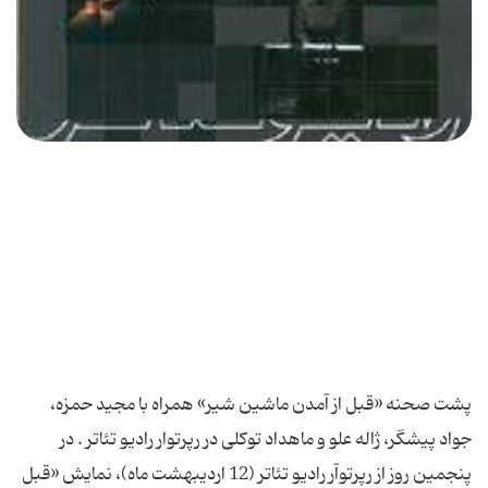
پشت صحنه «قبل از آمدن ماشین شیر» همراه با مجید حمزه،
جواد پیشگر، ژاله علو و ماهداد توكلی در رپرتوار رادیو تئاتر . در
پنجمین روز از رپرتوآر رادیو تئاتر (12 اردیبهشت ماه)، نمایش «قبل