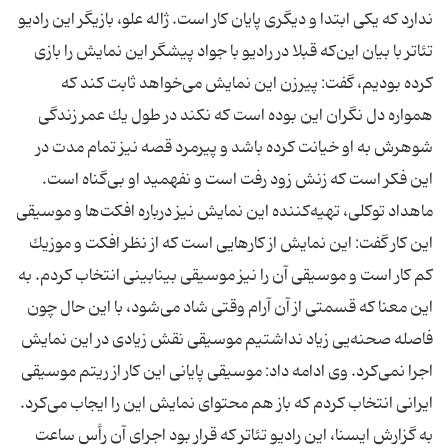
ندارد كه یكی ابتدا و دیگری پایان كار است. ژاله علو، بازیگر این رادیو
تئاتر با بیان این‌كه قبلا در رادیو با جواد پیشگر این نمایش را بازی
كرده بودیم، گفت: پیرزن این نمایش می‌خواهد ثابت كند كه
همواره دل نگران این بوده است كه نكند در طول یك عمر زندگی
شوهرش به او خیانت كرده باشد و پیرمرد قصه نیز تمام مدت در
این فكر است كه زنش زود رفت است و نفهمید او بی‌گناه است.
ماهداد توكلی، تهیه‌كننده این نمایش نیز درباره افكت‌ها و موسیقی
این كار گفت: این نمایش از كارهایی است كه از نظر افكت و موزیك
كم كار است و موسیقی آن را نیز موسیقی بینابینی انتخاب كردم. به
این معنا كه قسمتی از آن آرام وقتی شاد می‌شود، با این حال چون
فاصله صحنه‌یی زیاد نداشتیم موسیقی نقش زیادی در این نمایش
اجرا نمی‌كرد. وی ادامه داد: موسیقی پایانی این كار از ریتم موسیقی
ایرانی انتخاب كردم كه باز هم محتوای نمایش این را ایجاب می‌كرد.
به گزارش ایسنا، این رادیو تئاتر كه قرار بود اجرای آن رأس ساعت