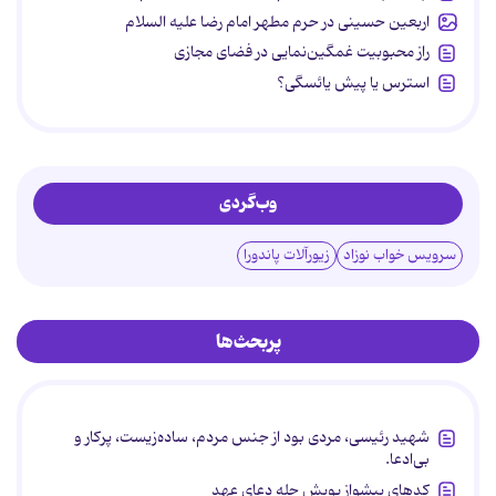
اربعین حسینی در حرم مطهر امام رضا علیه السلام
راز محبوبیت غمگین‌نمایی در فضای مجازی
استرس یا پیش یائسگی؟
وب‌گردی
سرویس خواب نوزاد
زیورآلات پاندورا
پربحث‌ها
شهید رئیسی، مردی بود از جنس مردم، ساده‌زیست، پرکار و
بی‌ادعا.
کدهای پیشواز پویش چله دعای عهد