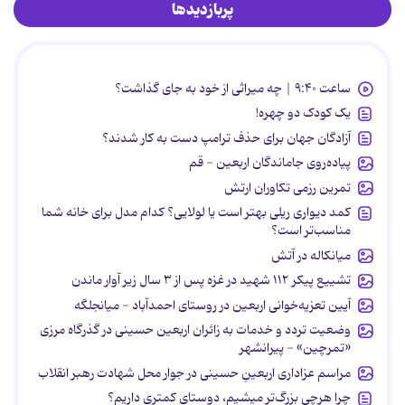
پربازدیدها
ساعت ۹:۴۰ | چه میراثی از خود به جای گذاشت؟
یک کودک دو چهره!
آزادگان جهان برای حذف ترامپ دست به کار شدند؟
پیاده‌روی جاماندگان اربعین - قم
تمرین رزمی تکاوران ارتش
کمد دیواری ریلی بهتر است یا لولایی؟ کدام مدل برای خانه شما
مناسب‌تر است؟
میانکاله در آتش
تشییع پیکر ۱۱۲ شهید در غزه پس از ۳ سال زیر آوار ماندن
آیین تعزیه‌خوانی اربعین در روستای احمدآباد - میانجلگه
وضعیت تردد و خدمات به زائران اربعین حسینی در گذرگاه مرزی
«تمرچین» - پیرانشهر
مراسم عزاداری اربعینِ حسینی در جوار محل شهادت رهبر انقلاب
چرا هرچی بزرگ‌تر میشیم، دوستای کمتری داریم؟