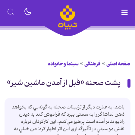
صفحه اصلی
فرهنگی
سینما و خانواده
پشت صحنه «قبل از آمدن ماشين شير»
باشد، به عبارت ديگر از تزيينات صحنه به گونه‌يي كه بخواهد
ذهن تماشاگر را به سمتي ببرد كه فراموش كند به ديدن
راديو تئاتر آمده است پرهيز مي‌كنم. اين كارگردان درباره
نقش موسيقي در تأثيرگذاري اين اثر اظهار كرد: من خيلي به