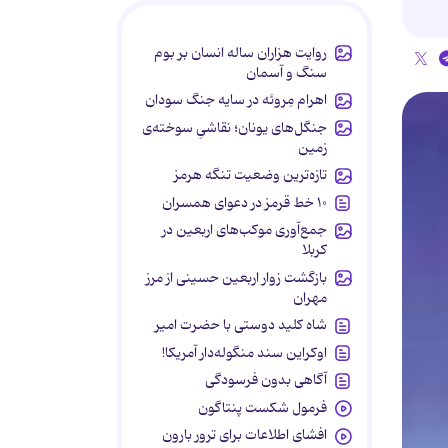
روایت هزاران ساله انسان بر بوم
سنگ و آسمان
اهرام مِروئه در سایه جنگ سودان
جنگل‌های یونان؛ نقاشیِ سوخته‌ی
زمین
تازه‌ترین وضعیت تنگه هرمز
۱۰ خط قرمز در دعوای همسران
جمع‌آوری موکب‌های اربعین در
کربلا
بازگشت زوار اربعین حسینی از مرز
مهران
شاه کلید دوستی با حضرت امیر
اوکراین سند منگوله‌دار آمریکا!
آگاهی بدون فرسودگی
فرمول شکست پنتاگون
افشای اطلاعات برای ترور بارون