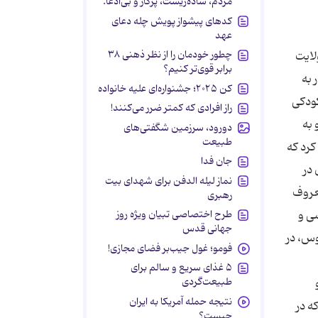
مردم، ساده‌زیست، پرکار و بی‌ادعا.
کدهای پیشواز پویش چله دعای
عهد
چطور خودمان را از نظر ذهنی ۳۸
 سال زندگی شرافتمندانه و افتخار آمیز در سال 411ه. ق غریبانه وفات یافت و دخترش عزت و بلند طبعی او را کامل کرد و این چنان مقتدرانه از هدایای مادی سلطانی چشم پوشید و افتخاری بر افتخارات پدر افزود. کاخ بلند فردوسی وقتی خبر مرگ فردوسی و رد هدایای او توسط دخترش به گوش سلطان محمود غزنوی رسید، دستور داد تا با آن هدایا کاروان سرا و آب انباری در بین راه نیشابور و مرو بنا کند. امروز پس از گذشت هزار سال که از مرگ فردوسی می گذرد نه از کاروان سرا اثری است و نه از «سلطان سرا»؛ نه از کاخ نشانی است و نه از کاخ نشین؛ اما کاخی که فردوسی بنا کرد نه تنها با گذشت روزگاران ویران نگردید بلکه بر آبادی و استحکام آن افزوده گشت. صلاح کار کجا و من خراب کجا ببین تفاوت ره از کجاست تا به کجا فردوسی خود در شاهنامه آورده است: بناهای آباد گردد خراب ز باران و از تابش آفتاب
برابر قوی‌تر کنیم؟
کن ۲۰۲۵؛ جشنواره‌ای علیه خانواده
راز افرادی که کمتر ضرر می‌کنند!
دورود، سرزمین شگفتی‌های
طبیعت
جان فدا
نماز لیله الدفن برای شهدای بیت
رهبری
طرح اختصاصی تبیان ویژه روز
جهانی قدس
فومو؛ غول جیب‌بر فضای مجازی!
۵ غذای سریع و سالم برای
طبیعت‌گردی
نتیجه حمله آمریکا به ایران
چیست؟