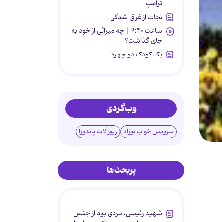
ترامپ
نجات از غرق شدگی
ساعت ۹:۴۰ | چه میراثی از خود به
جای گذاشت؟
یک کودک دو چهره!
وب‌گردی
سرویس خواب نوزاد
زیورآلات پاندورا
پربحث‌ها
شهید رئیسی، مردی بود از جنس