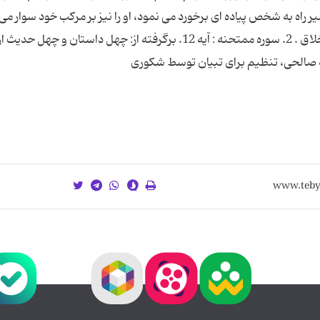
 راه به شخص پیاده اى برخورد مى نمود، او را نیز بر مركب خود سوار مى 
(2) 1. بحار الا نوار: ج 16، ص 236، به نقل از مكارم الا خلاق . 2. سوره ممتحنه : آیه 12. برگرفته از: چهل داستان و چهل حدیث ا
لّه صالحى، تنظیم برای تبیان توسط شکوری