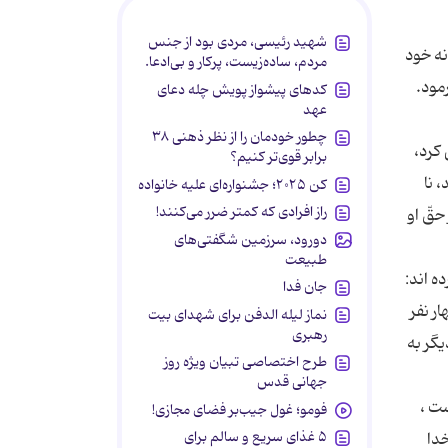
شهید رئیسی، مردی بود از جنس
نه خود
مردم، ساده‌زیست، پرکار و بی‌ادعا.
مود.
کدهای پیشواز پویش چله دعای
عهد
چطور خودمان را از نظر ذهنی ۳۸
كرد،
برابر قوی‌تر کنیم؟
 نا
کن ۲۰۲۵؛ جشنواره‌ای علیه خانواده
راز افرادی که کمتر ضرر می‌کنند!
حقّ او
دورود، سرزمین شگفتی‌های
طبیعت
 آن ها میل مى كرد.(1) همچنین آورده اند:
جان فدا
ر نفر
نماز لیله الدفن برای شهدای بیت
رهبری
یگر به
طرح اختصاصی تبیان ویژه روز
جهانی قدس
ت ،
فومو؛ غول جیب‌بر فضای مجازی!
۵ غذای سریع و سالم برای
خدا