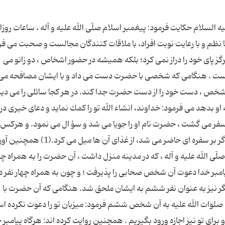
لسلام حكایت فرمود: پیغمبر اسلام صلّى اللّه علیه و آله ، ساعات روزا
ا نظم و با رعایت نوبت افراد، با ملاقات كنندگان مجالست و صحبت مى فر
پاى خود را دراز نمى كرد؛ بلكه همیشه در حضور اشخاص ، دو زانو مى
ى نشست . هنگامى كه شخصى با حضرت دست مى داد و با ایشان مصافحه مى 
شخص ، دست خود را از دست حضرت جدا كند. در هر كجا سائلى را مى دید،
بدهد مى فرمود: خداوند، انشاء اللّه تو را كمك نماید و دعاى خیرى در 
ر مى گشت ، حضرت نام او را جویا مى شد و سؤ ال مى نمود. و هركس
حضرت را به طعامى دعوت مى كرد، قبول مى نمود و اگر بر سفره اى حاضر مى شد، از غذاى
ّى اللّه علیه و آله ، كه در مدینه منزل داشت ، آن حضرت را به همراه چها
یامبر خدا دعوت آن شخص صحابى را پذیرفت ؛ و چون به همراه چهار نفر د
گر نیز به عنوان نفر ششم به ایشان ملحق شد. هنگامى كه آن حضرت با
صلوات اللّه علیه به آن شخص ششم فرمود: میزبان تو را دعوت نكرده اس
ى تو نیز اجازه ورود بگیریم . همچنین روایت كرده اند: هرگاه پیامبر 