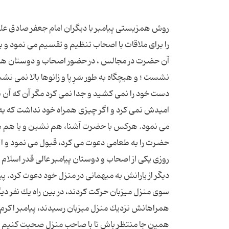
روش همزیستى پیامبر با دیگران امام جعفر صادق علیه ا
را براى ملاقات با اصحاب تنظیم و تقسیم مى نمود و ب
آن حضرت در مجالس ، در حضور اصحاب و دوستان هرگز 
نشست ؛ و هیچگاه به طور سَرِ پا و زانوها بالا نم
دست خود را نمى كشید و جدا نمى كرد مگر آن كه آن 
امیدش نمى كرد و اگر چیزى همراه خود نداشت كه به او 
مى نمود. هركس با حضرت آشنا، هم نشین و یا هم سف
روزى یكى از اصحاب و دوستان پیامبر عالى قدر اسلام صل
دیگر از یارانش به میهمانى در منزل خود دعوت كرد. پ
سوى منزل میزبان حركت كردند، در بین راه یك نفر دی
همراهانش نزدیك منزل میزبان رسیدند، پیامبر اكرم 
همین جا منتظر باش تا با صاحب منزل صحبت كنیم و برا