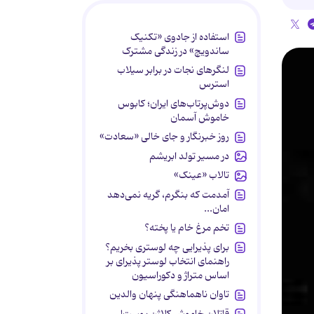
استفاده از جادوی «تکنیک
ساندویچ» در زندگی مشترک
لنگرهای نجات در برابر سیلاب
استرس
دوش‌پرتاب‌های ایران؛ کابوس
خاموش آسمان
روز خبرنگار و جای خالی «سعادت»
در مسیر تولد ابریشم
تالاب «عینک»
آمدمت که بنگرم، گریه نمی‌دهد
امان...
تخم مرغ خام یا پخته؟
برای پذیرایی چه لوستری بخریم؟
راهنمای انتخاب لوستر پذیرای بر
اساس متراژ و دکوراسیون
تاوان ناهماهنگی پنهان والدین
قاتلان خاموش کلاژن پوست!