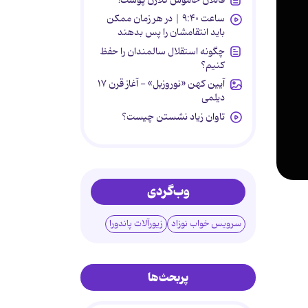
ساعت ۹:۴۰ | در هر زمان ممکن
باید انتقامشان را پس بدهند
چگونه استقلال سالمندان را حفظ
کنیم؟
آیین کهن «نوروزبل» - آغاز قرن ۱۷
دیلمی
تاوان زیاد نشستن چیست؟
وب‌گردی
سرویس خواب نوزاد
زیورآلات پاندورا
پربحث‌ها